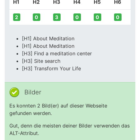
H1
H2
H3
H4
H5
H6
2
0
3
0
0
0
[H1] About Meditation
[H1] About Meditation
[H3] Find a meditation center
[H3] Site search
[H3] Transform Your Life
Bilder
Es konnten 2 Bild(er) auf dieser Webseite
gefunden werden.
Gut, denn die meisten deiner Bilder verwenden das
ALT-Attribut.