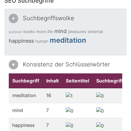
SEO Suchbegriffe
Suchbegriffswolke
mind
books
more
life
pleasures
external
purpose
meditation
happiness
human
Konsistenz der Schlüsselwörter
Suchbegriff
Inhalt
Seitentitel
Suchbegriffe
meditation
16
mind
7
happiness
7