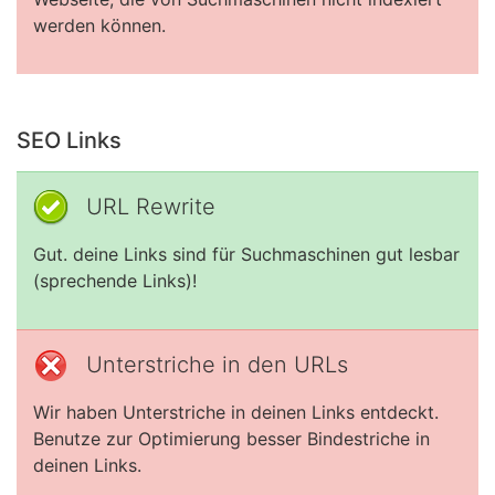
werden können.
SEO Links
URL Rewrite
Gut. deine Links sind für Suchmaschinen gut lesbar
(sprechende Links)!
Unterstriche in den URLs
Wir haben Unterstriche in deinen Links entdeckt.
Benutze zur Optimierung besser Bindestriche in
deinen Links.