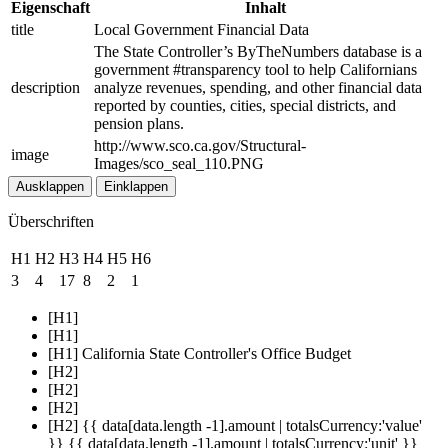
Eigenschaft
Inhalt
title
Local Government Financial Data
The State Controller’s ByTheNumbers database is a
government #transparency tool to help Californians
description
analyze revenues, spending, and other financial data
reported by counties, cities, special districts, and
pension plans.
http://www.sco.ca.gov/Structural-
image
Images/sco_seal_110.PNG
Ausklappen
Einklappen
Überschriften
H1
H2
H3
H4
H5
H6
3
4
17
8
2
1
[H1]
[H1]
[H1] California State Controller's Office Budget
[H2]
[H2]
[H2]
[H2] {{ data[data.length -1].amount | totalsCurrency:'value'
}} {{ data[data.length -1].amount | totalsCurrency:'unit' }}