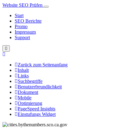
Website SEO Prüfen
Start
SEO Berichte
Promo
Impressum
Support
Zurück zum Seitenanfang
Inhalt
Links
Suchbegriffe
Benutzerfreundlichkeit
Dokument
Mobile
Optimierung
PageSpeed Insights
Einstufungs Widget