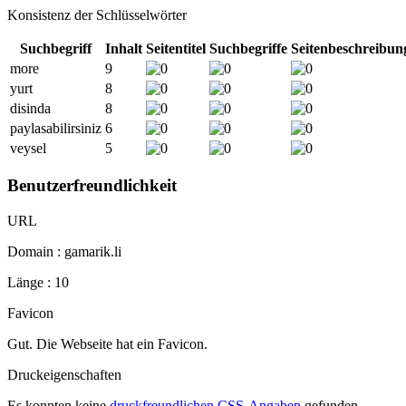
Konsistenz der Schlüsselwörter
Suchbegriff
Inhalt
Seitentitel
Suchbegriffe
Seitenbeschreibun
more
9
yurt
8
disinda
8
paylasabilirsiniz
6
veysel
5
Benutzerfreundlichkeit
URL
Domain : gamarik.li
Länge : 10
Favicon
Gut. Die Webseite hat ein Favicon.
Druckeigenschaften
Es konnten keine
druckfreundlichen CSS-Angaben
gefunden