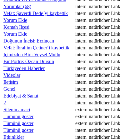
Yorumlar (68)
intern
natürlicher Link
Vefat: Şaverdi Dede´yi kaybettik
intern
natürlicher Link
Yorum Ekle
intern
natürlicher Link
Kemah İlçesi
intern
natürlicher Link
Yorum Ekle
intern
natürlicher Link
Doğunun İncisi: Erzincan
intern
natürlicher Link
Vefat: İbrahim Çetiner´i kaybettik
intern
natürlicher Link
Içimizden Biri: Veysel Mutlu
intern
natürlicher Link
Bir Portre: Özcan Dursun
intern
natürlicher Link
Türkiyeden Haberler
intern
natürlicher Link
Videolar
intern
natürlicher Link
Iletisim
intern
natürlicher Link
Genel
intern
natürlicher Link
Edebiyat & Sanat
intern
natürlicher Link
2
intern
natürlicher Link
Sitenin amaci
extern
natürlicher Link
Tümünü göster
extern
natürlicher Link
Tümünü göster
extern
natürlicher Link
Tümünü göster
intern
natürlicher Link
Etkinlikler
intern
natürlicher Link