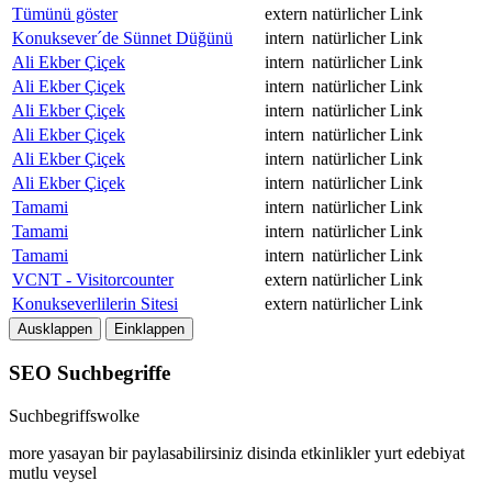
Tümünü göster
extern
natürlicher Link
Konuksever´de Sünnet Düğünü
intern
natürlicher Link
Ali Ekber Çiçek
intern
natürlicher Link
Ali Ekber Çiçek
intern
natürlicher Link
Ali Ekber Çiçek
intern
natürlicher Link
Ali Ekber Çiçek
intern
natürlicher Link
Ali Ekber Çiçek
intern
natürlicher Link
Ali Ekber Çiçek
intern
natürlicher Link
Tamami
intern
natürlicher Link
Tamami
intern
natürlicher Link
Tamami
intern
natürlicher Link
VCNT - Visitorcounter
extern
natürlicher Link
Konukseverlilerin Sitesi
extern
natürlicher Link
Ausklappen
Einklappen
SEO Suchbegriffe
Suchbegriffswolke
more
yasayan
bir
paylasabilirsiniz
disinda
etkinlikler
yurt
edebiyat
mutlu
veysel