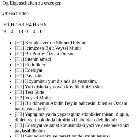
Og Eigenschaften zu erzeugen.
Überschriften
H1
H2
H3
H4
H5
H6
9
0
18
0
0
0
[H1] Konuksever´de Sünnet Düğünü
[H1] Içimizden Biri: Veysel Mutlu
[H1] Bir Portre: Özcan Dursun
[H1] Sitenin amaci
[H1] Etkinlikler
[H1] Edebiyat
[H1] Paylasim
[H1] Köyümüzü yurt disinda da yasatalim.
[H1] Yurt disinda yasayan köylülerimizin sitesi
[H3] Test Slide
[H3] Veysel Mutlu
[H3] Bir dönemin Abidin Bey'in bahcesini bilenler Özcani
hatirlayacaklardir.
[H3] Yaptiginiz ya da yapacaginiz etkinlikler (nisan, dügün,
dinleti vs..) hakkinda birbirinizi haberdar edebilirsiniz.
[H3] Edebiyat ve sanat konusundaki yazi ve denemelerinizi
paylasabilirsiniz.
[H3] Sevinclerinizi ve gerektiginde üzüntülerinizi