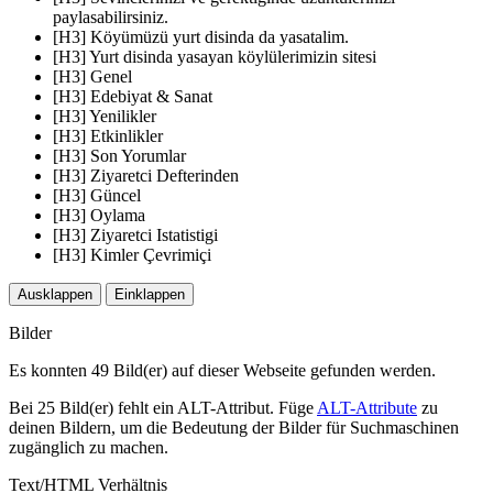
paylasabilirsiniz.
[H3] Köyümüzü yurt disinda da yasatalim.
[H3] Yurt disinda yasayan köylülerimizin sitesi
[H3] Genel
[H3] Edebiyat & Sanat
[H3] Yenilikler
[H3] Etkinlikler
[H3] Son Yorumlar
[H3] Ziyaretci Defterinden
[H3] Güncel
[H3] Oylama
[H3] Ziyaretci Istatistigi
[H3] Kimler Çevrimiçi
Ausklappen
Einklappen
Bilder
Es konnten 49 Bild(er) auf dieser Webseite gefunden werden.
Bei 25 Bild(er) fehlt ein ALT-Attribut. Füge
ALT-Attribute
zu
deinen Bildern, um die Bedeutung der Bilder für Suchmaschinen
zugänglich zu machen.
Text/HTML Verhältnis