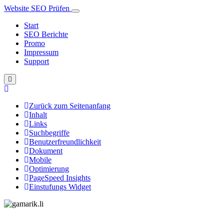
Website SEO Prüfen
Start
SEO Berichte
Promo
Impressum
Support
Zurück zum Seitenanfang
Inhalt
Links
Suchbegriffe
Benutzerfreundlichkeit
Dokument
Mobile
Optimierung
PageSpeed Insights
Einstufungs Widget