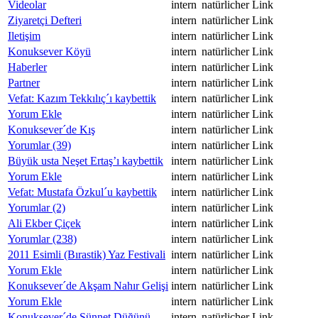
Videolar
intern
natürlicher Link
Ziyaretçi Defteri
intern
natürlicher Link
Iletişim
intern
natürlicher Link
Konuksever Köyü
intern
natürlicher Link
Haberler
intern
natürlicher Link
Partner
intern
natürlicher Link
Vefat: Kazım Tekkılıç´ı kaybettik
intern
natürlicher Link
Yorum Ekle
intern
natürlicher Link
Konuksever´de Kış
intern
natürlicher Link
Yorumlar (39)
intern
natürlicher Link
Büyük usta Neşet Ertaş’ı kaybettik
intern
natürlicher Link
Yorum Ekle
intern
natürlicher Link
Vefat: Mustafa Özkul´u kaybettik
intern
natürlicher Link
Yorumlar (2)
intern
natürlicher Link
Ali Ekber Çiçek
intern
natürlicher Link
Yorumlar (238)
intern
natürlicher Link
2011 Esimli (Bırastik) Yaz Festivali
intern
natürlicher Link
Yorum Ekle
intern
natürlicher Link
Konuksever´de Akşam Nahır Gelişi
intern
natürlicher Link
Yorum Ekle
intern
natürlicher Link
Konuksever´de Sünnet Düğünü
intern
natürlicher Link