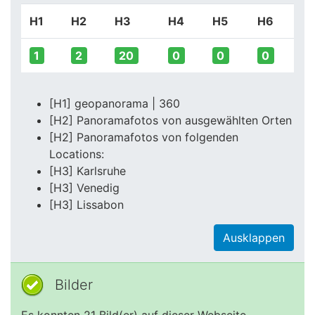
H1
H2
H3
H4
H5
H6
1
2
20
0
0
0
[H1] geopanorama | 360
[H2] Panoramafotos von ausgewählten Orten
[H2] Panoramafotos von folgenden
Locations:
[H3] Karlsruhe
[H3] Venedig
[H3] Lissabon
Ausklappen
Bilder