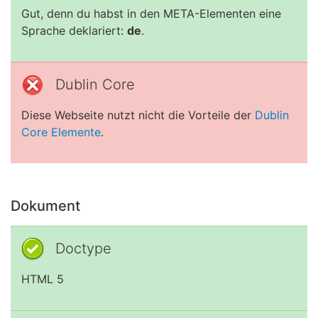
Gut, denn du habst in den META-Elementen eine
Sprache deklariert:
de
.
Dublin Core
Diese Webseite nutzt nicht die Vorteile der
Dublin
Core Elemente
.
Dokument
Doctype
HTML 5