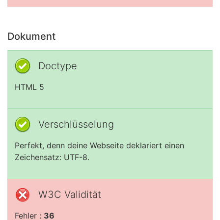
Dokument
Doctype
HTML 5
Verschlüsselung
Perfekt, denn deine Webseite deklariert einen
Zeichensatz: UTF-8.
W3C Validität
Fehler :
36