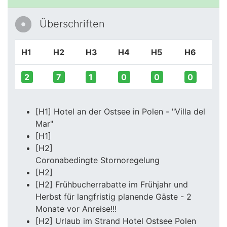
Überschriften
H1
H2
H3
H4
H5
H6
2
7
1
0
0
0
[H1] Hotel an der Ostsee in Polen - "Villa del
Mar"
[H1]
[H2]
Coronabedingte Stornoregelung
[H2]
[H2] Frühbucherrabatte im Frühjahr und
Herbst für langfristig planende Gäste - 2
Monate vor Anreise!!!
[H2] Urlaub im Strand Hotel Ostsee Polen