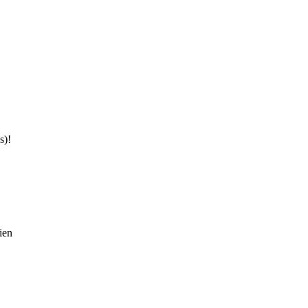
s)!
ien