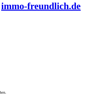
n
immo-freundlich.de
chen.