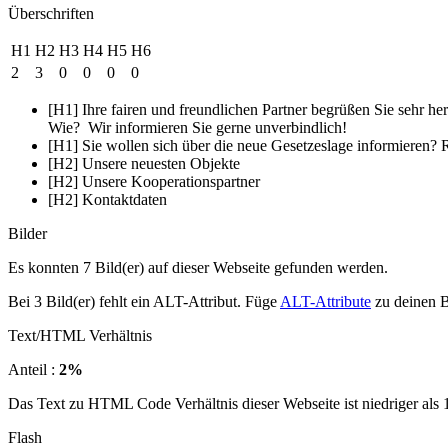
Überschriften
H1
H2
H3
H4
H5
H6
2
3
0
0
0
0
[H1] Ihre fairen und freundlichen Partner begrüßen Sie sehr h
Wie? Wir informieren Sie gerne unverbindlich!
[H1] Sie wollen sich über die neue Gesetzeslage informieren?
[H2] Unsere neuesten Objekte
[H2] Unsere Kooperationspartner
[H2] Kontaktdaten
Bilder
Es konnten 7 Bild(er) auf dieser Webseite gefunden werden.
Bei 3 Bild(er) fehlt ein ALT-Attribut. Füge
ALT-Attribute
zu deinen B
Text/HTML Verhältnis
Anteil :
2%
Das Text zu HTML Code Verhältnis dieser Webseite ist niedriger als 15
Flash