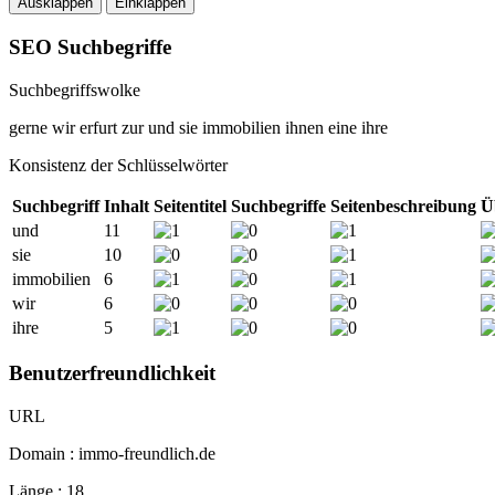
Ausklappen
Einklappen
SEO Suchbegriffe
Suchbegriffswolke
gerne
wir
erfurt
zur
und
sie
immobilien
ihnen
eine
ihre
Konsistenz der Schlüsselwörter
Suchbegriff
Inhalt
Seitentitel
Suchbegriffe
Seitenbeschreibung
Ü
und
11
sie
10
immobilien
6
wir
6
ihre
5
Benutzerfreundlichkeit
URL
Domain : immo-freundlich.de
Länge : 18