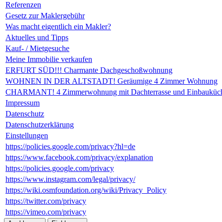
Referenzen
Gesetz zur Maklergebühr
Was macht eigentlich ein Makler?
Aktuelles und Tipps
Kauf- / Mietgesuche
Meine Immobilie verkaufen
ERFURT SÜD!!! Charmante Dachgeschoßwohnung
WOHNEN IN DER ALTSTADT! Geräumige 4 Zimmer Wohnung
CHARMANT! 4 Zimmerwohnung mit Dachterrasse und Einbauküc
Impressum
Datenschutz
Datenschutzerklärung
Einstellungen
https://policies.google.com/privacy?hl=de
https://www.facebook.com/privacy/explanation
https://policies.google.com/privacy
https://www.instagram.com/legal/privacy/
https://wiki.osmfoundation.org/wiki/Privacy_Policy
https://twitter.com/privacy
https://vimeo.com/privacy