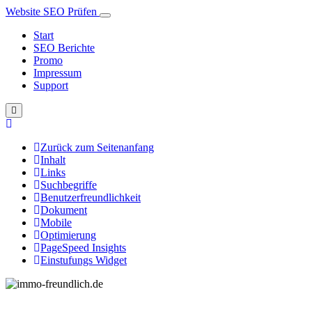
Website SEO Prüfen
Start
SEO Berichte
Promo
Impressum
Support
Zurück zum Seitenanfang
Inhalt
Links
Suchbegriffe
Benutzerfreundlichkeit
Dokument
Mobile
Optimierung
PageSpeed Insights
Einstufungs Widget