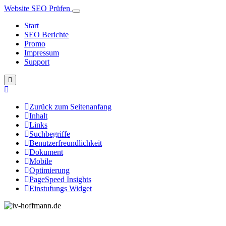
Website SEO Prüfen
Start
SEO Berichte
Promo
Impressum
Support
Zurück zum Seitenanfang
Inhalt
Links
Suchbegriffe
Benutzerfreundlichkeit
Dokument
Mobile
Optimierung
PageSpeed Insights
Einstufungs Widget