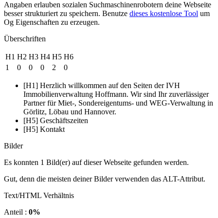
Angaben erlauben sozialen Suchmaschinenrobotern deine Webseite
besser strukturiert zu speichern. Benutze
dieses kostenlose Tool
um
Og Eigenschaften zu erzeugen.
Überschriften
H1
H2
H3
H4
H5
H6
1
0
0
0
2
0
[H1] Herzlich willkommen auf den Seiten der IVH
Immobilienverwaltung Hoffmann. Wir sind Ihr zuverlässiger
Partner für Miet-, Sondereigentums- und WEG-Verwaltung in
Görlitz, Löbau und Hannover.
[H5] Geschäftszeiten
[H5] Kontakt
Bilder
Es konnten 1 Bild(er) auf dieser Webseite gefunden werden.
Gut, denn die meisten deiner Bilder verwenden das ALT-Attribut.
Text/HTML Verhältnis
Anteil :
0%