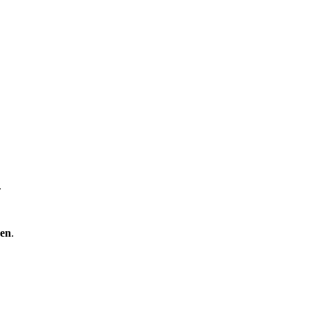
.
en
.