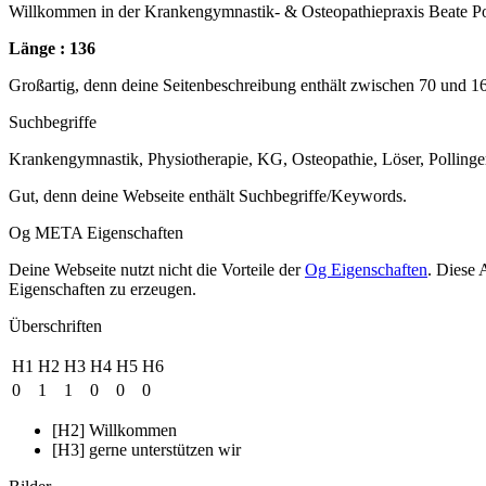
Willkommen in der Krankengymnastik- & Osteopathiepraxis Beate Po
Länge : 136
Großartig, denn deine Seitenbeschreibung enthält zwischen 70 und 1
Suchbegriffe
Krankengymnastik, Physiotherapie, KG, Osteopathie, Löser, Pollinge
Gut, denn deine Webseite enthält Suchbegriffe/Keywords.
Og META Eigenschaften
Deine Webseite nutzt nicht die Vorteile der
Og Eigenschaften
. Diese 
Eigenschaften zu erzeugen.
Überschriften
H1
H2
H3
H4
H5
H6
0
1
1
0
0
0
[H2] Willkommen
[H3] gerne unterstützen wir