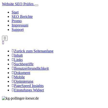
Website SEO Prüfen
Start
SEO Berichte
Promo
Impressum
Support
Zurück zum Seitenanfang
Inhalt
Links
Suchbegriffe
Benutzerfreundlichkeit
Dokument
Mobile
Optimierung
PageSpeed Insights
Einstufungs Widget