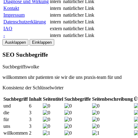
Diagnose und Wirkung
intern
natürlicher Link
Kontakt
intern
natürlicher Link
Impressum
intern
natürlicher Link
Datenschutzerklärung
intern
natürlicher Link
IAO
extern
natürlicher Link
-
intern
natürlicher Link
Ausklappen
Einklappen
SEO Suchbegriffe
Suchbegriffswolke
willkommen
uhr
patienten
sie
wir
die
uns
praxis-team
für
und
Konsistenz der Schlüsselwörter
Suchbegriff
Inhalt
Seitentitel
Suchbegriffe
Seitenbeschreibung
Ü
und
6
die
3
für
3
uns
3
willkommen
2