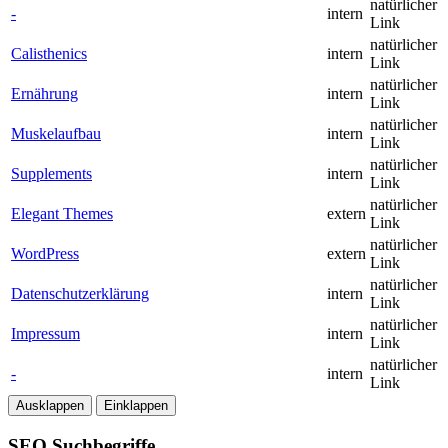
natürlicher
-
intern
Link
natürlicher
Calisthenics
intern
Link
natürlicher
Ernährung
intern
Link
natürlicher
Muskelaufbau
intern
Link
natürlicher
Supplements
intern
Link
natürlicher
Elegant Themes
extern
Link
natürlicher
WordPress
extern
Link
natürlicher
Datenschutz­erklärung
intern
Link
natürlicher
Impressum
intern
Link
natürlicher
-
intern
Link
Ausklappen
Einklappen
SEO Suchbegriffe