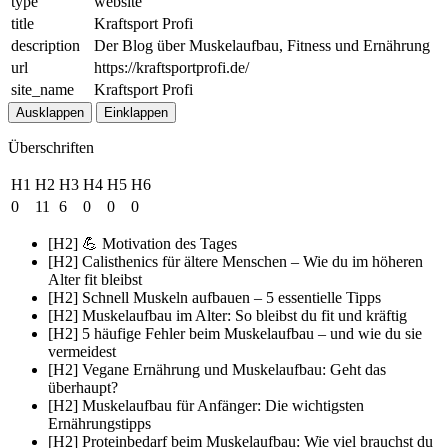
type
website
title
Kraftsport Profi
description
Der Blog über Muskelaufbau, Fitness und Ernährung
url
https://kraftsportprofi.de/
site_name
Kraftsport Profi
Ausklappen
Einklappen
Überschriften
H1
H2
H3
H4
H5
H6
0
11
6
0
0
0
[H2] 💪 Motivation des Tages
[H2] Calisthenics für ältere Menschen – Wie du im höheren
Alter fit bleibst
[H2] Schnell Muskeln aufbauen – 5 essentielle Tipps
[H2] Muskelaufbau im Alter: So bleibst du fit und kräftig
[H2] 5 häufige Fehler beim Muskelaufbau – und wie du sie
vermeidest
[H2] Vegane Ernährung und Muskelaufbau: Geht das
überhaupt?
[H2] Muskelaufbau für Anfänger: Die wichtigsten
Ernährungstipps
[H2] Proteinbedarf beim Muskelaufbau: Wie viel brauchst du