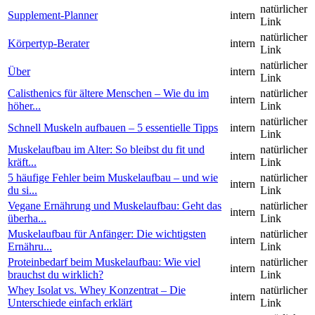
natürlicher
Supplement-Planner
intern
Link
natürlicher
Körpertyp-Berater
intern
Link
natürlicher
Über
intern
Link
Calisthenics für ältere Menschen – Wie du im
natürlicher
intern
höher...
Link
natürlicher
Schnell Muskeln aufbauen – 5 essentielle Tipps
intern
Link
Muskelaufbau im Alter: So bleibst du fit und
natürlicher
intern
kräft...
Link
5 häufige Fehler beim Muskelaufbau – und wie
natürlicher
intern
du si...
Link
Vegane Ernährung und Muskelaufbau: Geht das
natürlicher
intern
überha...
Link
Muskelaufbau für Anfänger: Die wichtigsten
natürlicher
intern
Ernähru...
Link
Proteinbedarf beim Muskelaufbau: Wie viel
natürlicher
intern
brauchst du wirklich?
Link
Whey Isolat vs. Whey Konzentrat – Die
natürlicher
intern
Unterschiede einfach erklärt
Link