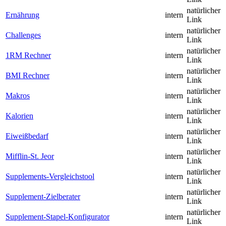
natürlicher
Ernährung
intern
Link
natürlicher
Challenges
intern
Link
natürlicher
1RM Rechner
intern
Link
natürlicher
BMI Rechner
intern
Link
natürlicher
Makros
intern
Link
natürlicher
Kalorien
intern
Link
natürlicher
Eiweißbedarf
intern
Link
natürlicher
Mifflin-St. Jeor
intern
Link
natürlicher
Supplements-Vergleichstool
intern
Link
natürlicher
Supplement-Zielberater
intern
Link
natürlicher
Supplement-Stapel-Konfigurator
intern
Link