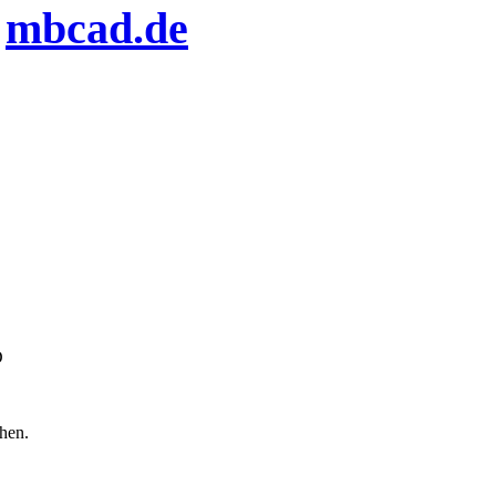
n
mbcad.de
D
chen.