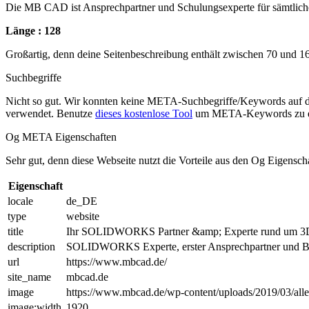
Die MB CAD ist Ansprechpartner und Schulungsexperte für sämtl
Länge : 128
Großartig, denn deine Seitenbeschreibung enthält zwischen 70 und 1
Suchbegriffe
Nicht so gut. Wir konnten keine META-Suchbegriffe/Keywords auf d
verwendet. Benutze
dieses kostenlose Tool
um META-Keywords zu e
Og META Eigenschaften
Sehr gut, denn diese Webseite nutzt die Vorteile aus den Og Eigensch
Eigenschaft
locale
de_DE
type
website
title
Ihr SOLIDWORKS Partner &amp; Experte rund um
description
SOLIDWORKS Experte, erster Ansprechpartner und Ber
url
https://www.mbcad.de/
site_name
mbcad.de
image
https://www.mbcad.de/wp-content/uploads/2019/03/all
image:width
1920