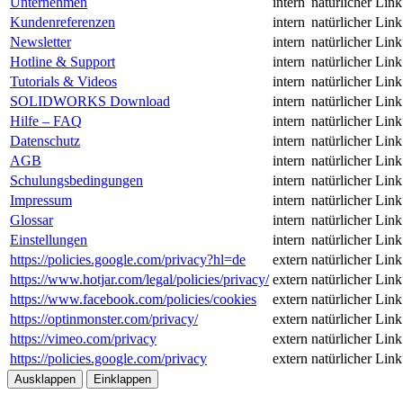
Unternehmen
intern
natürlicher Link
Kundenreferenzen
intern
natürlicher Link
Newsletter
intern
natürlicher Link
Hotline & Support
intern
natürlicher Link
Tutorials & Videos
intern
natürlicher Link
SOLIDWORKS Download
intern
natürlicher Link
Hilfe – FAQ
intern
natürlicher Link
Datenschutz
intern
natürlicher Link
AGB
intern
natürlicher Link
Schulungsbedingungen
intern
natürlicher Link
Impressum
intern
natürlicher Link
Glossar
intern
natürlicher Link
Einstellungen
intern
natürlicher Link
https://policies.google.com/privacy?hl=de
extern
natürlicher Link
https://www.hotjar.com/legal/policies/privacy/
extern
natürlicher Link
https://www.facebook.com/policies/cookies
extern
natürlicher Link
https://optinmonster.com/privacy/
extern
natürlicher Link
https://vimeo.com/privacy
extern
natürlicher Link
https://policies.google.com/privacy
extern
natürlicher Link
Ausklappen
Einklappen