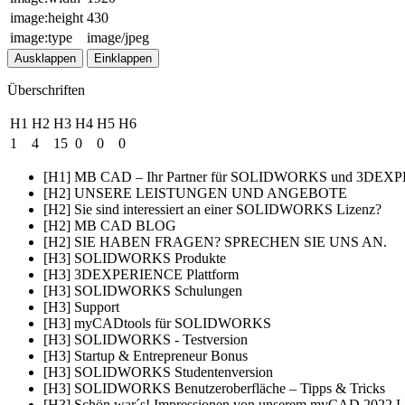
image:height
430
image:type
image/jpeg
Ausklappen
Einklappen
Überschriften
H1
H2
H3
H4
H5
H6
1
4
15
0
0
0
[H1] MB CAD – Ihr Partner für SOLIDWORKS und 3DE
[H2] UNSERE LEISTUNGEN UND ANGEBOTE
[H2] Sie sind interessiert an einer SOLIDWORKS Lizenz?
[H2] MB CAD BLOG
[H2] SIE HABEN FRAGEN? SPRECHEN SIE UNS AN.
[H3] SOLIDWORKS Produkte
[H3] 3DEXPERIENCE Plattform
[H3] SOLIDWORKS Schulungen
[H3] Support
[H3] myCADtools für SOLIDWORKS
[H3] SOLIDWORKS - Testversion
[H3] Startup & Entrepreneur Bonus
[H3] SOLIDWORKS Studentenversion
[H3] SOLIDWORKS Benutzer­oberfläche – Tipps & Tricks
[H3] Schön war´s! Impressionen von unserem myCAD 2022 L