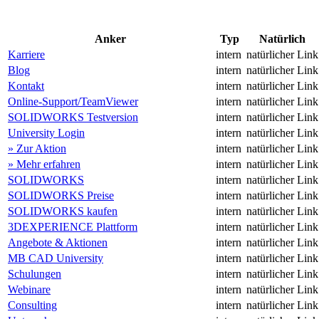
Anker
Typ
Natürlich
Karriere
intern
natürlicher Link
Blog
intern
natürlicher Link
Kontakt
intern
natürlicher Link
Online-Support/TeamViewer
intern
natürlicher Link
SOLIDWORKS Testversion
intern
natürlicher Link
University Login
intern
natürlicher Link
» Zur Aktion
intern
natürlicher Link
» Mehr erfahren
intern
natürlicher Link
SOLIDWORKS
intern
natürlicher Link
SOLIDWORKS Preise
intern
natürlicher Link
SOLIDWORKS kaufen
intern
natürlicher Link
3DEXPERIENCE Plattform
intern
natürlicher Link
Angebote & Aktionen
intern
natürlicher Link
MB CAD University
intern
natürlicher Link
Schulungen
intern
natürlicher Link
Webinare
intern
natürlicher Link
Consulting
intern
natürlicher Link