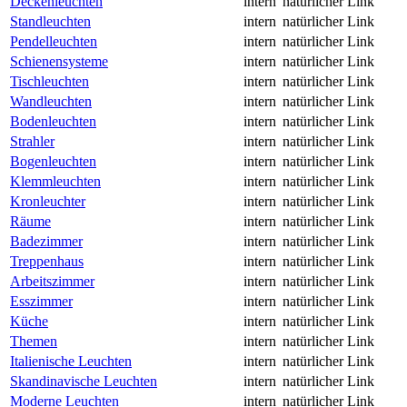
Deckenleuchten
intern
natürlicher Link
Standleuchten
intern
natürlicher Link
Pendelleuchten
intern
natürlicher Link
Schienensysteme
intern
natürlicher Link
Tischleuchten
intern
natürlicher Link
Wandleuchten
intern
natürlicher Link
Bodenleuchten
intern
natürlicher Link
Strahler
intern
natürlicher Link
Bogenleuchten
intern
natürlicher Link
Klemmleuchten
intern
natürlicher Link
Kronleuchter
intern
natürlicher Link
Räume
intern
natürlicher Link
Badezimmer
intern
natürlicher Link
Treppenhaus
intern
natürlicher Link
Arbeitszimmer
intern
natürlicher Link
Esszimmer
intern
natürlicher Link
Küche
intern
natürlicher Link
Themen
intern
natürlicher Link
Italienische Leuchten
intern
natürlicher Link
Skandinavische Leuchten
intern
natürlicher Link
Moderne Leuchten
intern
natürlicher Link