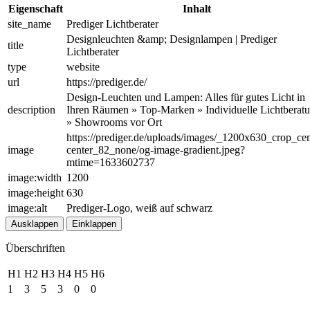
Eigenschaft
Inhalt
site_name
Prediger Lichtberater
Designleuchten &amp; Designlampen | Prediger
title
Lichtberater
type
website
url
https://prediger.de/
Design-Leuchten und Lampen: Alles für gutes Licht in
description
Ihren Räumen » Top-Marken » Individuelle Lichtberat
» Showrooms vor Ort
https://prediger.de/uploads/images/_1200x630_crop_cen
image
center_82_none/og-image-gradient.jpeg?
mtime=1633602737
image:width
1200
image:height
630
image:alt
Prediger-Logo, weiß auf schwarz
Ausklappen
Einklappen
Überschriften
H1
H2
H3
H4
H5
H6
1
3
5
3
0
0