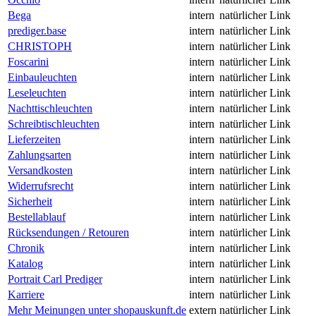
Bega
intern
natürlicher Link
prediger.base
intern
natürlicher Link
CHRISTOPH
intern
natürlicher Link
Foscarini
intern
natürlicher Link
Einbauleuchten
intern
natürlicher Link
Leseleuchten
intern
natürlicher Link
Nachttischleuchten
intern
natürlicher Link
Schreibtischleuchten
intern
natürlicher Link
Lieferzeiten
intern
natürlicher Link
Zahlungsarten
intern
natürlicher Link
Versandkosten
intern
natürlicher Link
Widerrufsrecht
intern
natürlicher Link
Sicherheit
intern
natürlicher Link
Bestellablauf
intern
natürlicher Link
Rücksendungen / Retouren
intern
natürlicher Link
Chronik
intern
natürlicher Link
Katalog
intern
natürlicher Link
Portrait Carl Prediger
intern
natürlicher Link
Karriere
intern
natürlicher Link
Mehr Meinungen unter shopauskunft.de
extern
natürlicher Link