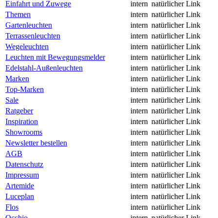
Einfahrt und Zuwege
intern
natürlicher Link
Themen
intern
natürlicher Link
Gartenleuchten
intern
natürlicher Link
Terrassenleuchten
intern
natürlicher Link
Wegeleuchten
intern
natürlicher Link
Leuchten mit Bewegungsmelder
intern
natürlicher Link
Edelstahl-Außenleuchten
intern
natürlicher Link
Marken
intern
natürlicher Link
Top-Marken
intern
natürlicher Link
Sale
intern
natürlicher Link
Ratgeber
intern
natürlicher Link
Inspiration
intern
natürlicher Link
Showrooms
intern
natürlicher Link
Newsletter bestellen
intern
natürlicher Link
AGB
intern
natürlicher Link
Datenschutz
intern
natürlicher Link
Impressum
intern
natürlicher Link
Artemide
intern
natürlicher Link
Luceplan
intern
natürlicher Link
Flos
intern
natürlicher Link
Occhio
intern
natürlicher Link