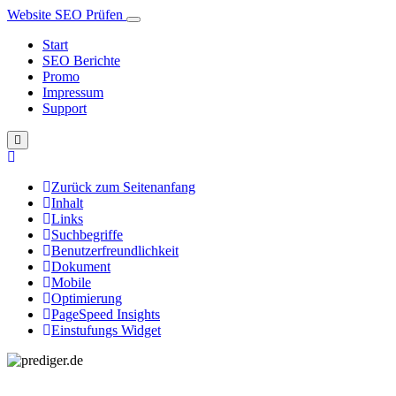
Website SEO Prüfen
Start
SEO Berichte
Promo
Impressum
Support
Zurück zum Seitenanfang
Inhalt
Links
Suchbegriffe
Benutzerfreundlichkeit
Dokument
Mobile
Optimierung
PageSpeed Insights
Einstufungs Widget