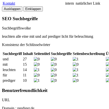
Kontakt
intern
natürlicher Link
Ausklappen
Einklappen
SEO Suchbegriffe
Suchbegriffswolke
leuchten
alle
eine
mit
und
auf
prediger
licht
für
beleuchtung
Konsistenz der Schlüsselwörter
Suchbegriff
Inhalt
Seitentitel
Suchbegriffe
Seitenbeschreibung
Ü
und
27
mit
15
leuchten
14
für
11
prediger
10
Benutzerfreundlichkeit
URL
Domain : prediger.de