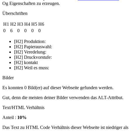
Og Eigenschaften zu erzeugen.
Überschriften
H1
H2
H3
H4
H5
H6
0
6
0
0
0
0
[H2] Produktion:
[H2] Papierauswahl:
[H2] Veredelung:
[H2] Druckvorstufe:
[H2] kontakt
[H2] Weil es muss:
Bilder
Es konnten 0 Bild(er) auf dieser Webseite gefunden werden.
Gut, denn die meisten deiner Bilder verwenden das ALT-Attribut.
Text/HTML Verhältnis
Anteil :
10%
Das Text zu HTML Code Verhältnis dieser Webseite ist niedriger als