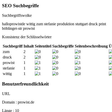
SEO Suchbegriffe
Suchbegriffswolke
halloprowistde
wittig
zum
stefanie
produktion
stuttgart
druck
print
böblinger-str
prowist
Konsistenz der Schlüsselwörter
Suchbegriff
Inhalt
Seitentitel
Suchbegriffe
Seitenbeschreibung
Ü
zum
2
druck
2
prowist
1
stefanie
1
wittig
1
Benutzerfreundlichkeit
URL
Domain : prowist.de
Länge : 10