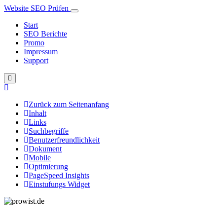
Website SEO Prüfen
Start
SEO Berichte
Promo
Impressum
Support
Zurück zum Seitenanfang
Inhalt
Links
Suchbegriffe
Benutzerfreundlichkeit
Dokument
Mobile
Optimierung
PageSpeed Insights
Einstufungs Widget