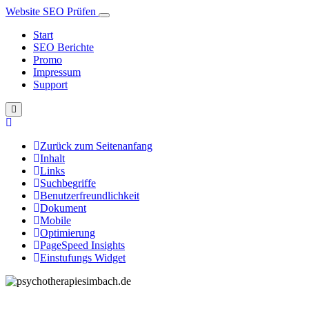
Website SEO Prüfen
Start
SEO Berichte
Promo
Impressum
Support
Zurück zum Seitenanfang
Inhalt
Links
Suchbegriffe
Benutzerfreundlichkeit
Dokument
Mobile
Optimierung
PageSpeed Insights
Einstufungs Widget