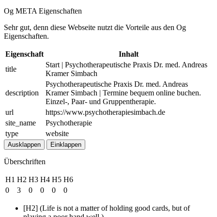
Og META Eigenschaften
Sehr gut, denn diese Webseite nutzt die Vorteile aus den Og
Eigenschaften.
Eigenschaft
Inhalt
Start | Psychotherapeutische Praxis Dr. med. Andreas
title
Kramer Simbach
Psychotherapeutische Praxis Dr. med. Andreas
description
Kramer Simbach | Termine bequem online buchen.
Einzel-, Paar- und Gruppentherapie.
url
https://www.psychotherapiesimbach.de
site_name
Psychotherapie
type
website
Ausklappen
Einklappen
Überschriften
H1
H2
H3
H4
H5
H6
0
3
0
0
0
0
[H2] (Life is not a matter of holding good cards, but of
playing a poor hand well.)