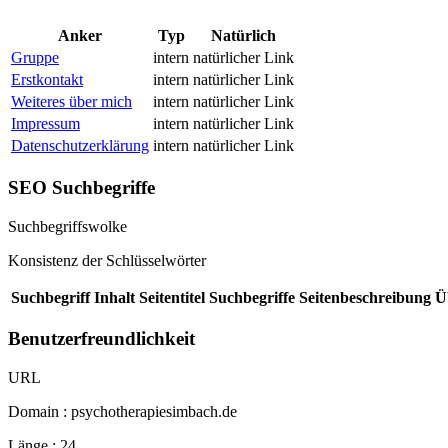
Anker
Typ
Natürlich
Gruppe
intern
natürlicher Link
Erstkontakt
intern
natürlicher Link
Weiteres über mich
intern
natürlicher Link
Impressum
intern
natürlicher Link
Datenschutzerklärung
intern
natürlicher Link
SEO Suchbegriffe
Suchbegriffswolke
Konsistenz der Schlüsselwörter
Suchbegriff
Inhalt
Seitentitel
Suchbegriffe
Seitenbeschreibung
Ü
Benutzerfreundlichkeit
URL
Domain : psychotherapiesimbach.de
Länge : 24