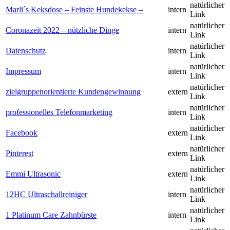
natürlicher
Marli´s Keksdose – Feinste Hundekekse –
intern
Link
natürlicher
Coronazeit 2022 – nützliche Dinge
intern
Link
natürlicher
Datenschutz
intern
Link
natürlicher
Impressum
intern
Link
natürlicher
zielgruppenorientierte Kundengewinnung
extern
Link
natürlicher
professionelles Telefonmarketing
intern
Link
natürlicher
Facebook
extern
Link
natürlicher
Pinterest
extern
Link
natürlicher
Emmi Ultrasonic
extern
Link
natürlicher
12HC Ultraschallreiniger
intern
Link
natürlicher
1 Platinum Care Zahnbürste
intern
Link