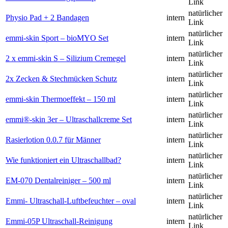
Link
natürlicher
Physio Pad + 2 Bandagen
intern
Link
natürlicher
emmi-skin Sport – bioMYO Set
intern
Link
natürlicher
2 x emmi-skin S – Silizium Cremegel
intern
Link
natürlicher
2x Zecken & Stechmücken Schutz
intern
Link
natürlicher
emmi-skin Thermoeffekt – 150 ml
intern
Link
natürlicher
emmi®-skin 3er – Ultraschallcreme Set
intern
Link
natürlicher
Rasierlotion 0.0.7 für Männer
intern
Link
natürlicher
Wie funktioniert ein Ultraschallbad?
intern
Link
natürlicher
EM-070 Dentalreiniger – 500 ml
intern
Link
natürlicher
Emmi- Ultraschall-Luftbefeuchter – oval
intern
Link
natürlicher
Emmi-05P Ultraschall-Reinigung
intern
Link