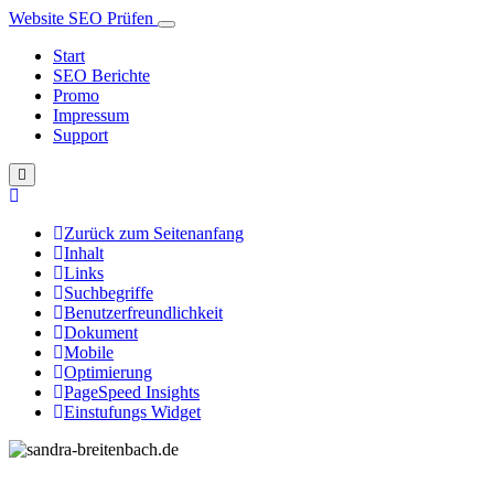
Website SEO Prüfen
Start
SEO Berichte
Promo
Impressum
Support
Zurück zum Seitenanfang
Inhalt
Links
Suchbegriffe
Benutzerfreundlichkeit
Dokument
Mobile
Optimierung
PageSpeed Insights
Einstufungs Widget