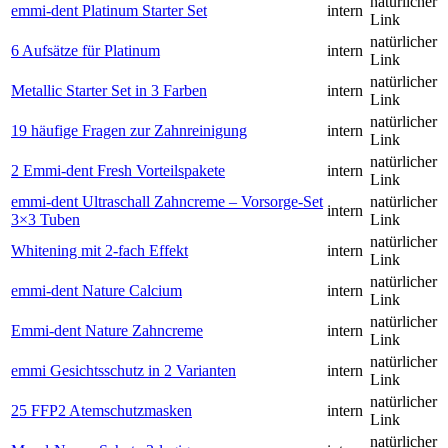
natürlicher
emmi-dent Platinum Starter Set
intern
Link
natürlicher
6 Aufsätze für Platinum
intern
Link
natürlicher
Metallic Starter Set in 3 Farben
intern
Link
natürlicher
19 häufige Fragen zur Zahnreinigung
intern
Link
natürlicher
2 Emmi-dent Fresh Vorteilspakete
intern
Link
emmi-dent Ultraschall Zahncreme – Vorsorge-Set
natürlicher
intern
3×3 Tuben
Link
natürlicher
Whitening mit 2-fach Effekt
intern
Link
natürlicher
emmi-dent Nature Calcium
intern
Link
natürlicher
Emmi-dent Nature Zahncreme
intern
Link
natürlicher
emmi Gesichtsschutz in 2 Varianten
intern
Link
natürlicher
25 FFP2 Atemschutzmasken
intern
Link
natürlicher