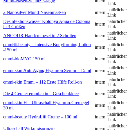
Mund-Nasen-Schutz 3-lagig
intern
Link
natürlicher
2 Nanosilver Mund-Nasenmasken
intern
Link
Desinfektionswasser Kolonya Aqua de Colonia
natürlicher
intern
in 3 Größen
Link
natürlicher
ANCOUR Handcremeset in 2 Schritten
intern
Link
emmi®-beauty – Intensive Bodyforming Lotion
natürlicher
intern
-150 ml
Link
natürlicher
emmi-bioMYO 150 ml
intern
Link
natürlicher
emmi-skin Anti-Aging Hyaluron Serum – 15 ml
intern
Link
natürlicher
emmi-skin Emmi – 112 Erste Hilfe Roll-on
intern
Link
natürlicher
Die 4 Geräte: emmi-skin – Geschenkidee
intern
Link
emmi-skin H – Ultraschall Hyaluron-Cremegel
natürlicher
intern
30 ml
Link
natürlicher
emmi-beauty HydraLift Creme – 100 ml
intern
Link
natürlicher
Ultraschall Wirkungsprinzip
intern