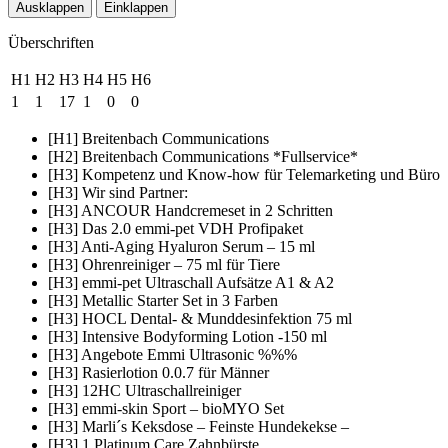
Ausklappen
Einklappen
Überschriften
H1
H2
H3
H4
H5
H6
1
1
17
1
0
0
[H1] Breitenbach Communications
[H2] Breitenbach Communications *Fullservice*
[H3] Kompetenz und Know-how für Telemarketing und Büro
[H3] Wir sind Partner:
[H3] ANCOUR Handcremeset in 2 Schritten
[H3] Das 2.0 emmi-pet VDH Profipaket
[H3] Anti-Aging Hyaluron Serum – 15 ml
[H3] Ohrenreiniger – 75 ml für Tiere
[H3] emmi-pet Ultraschall Aufsätze A1 & A2
[H3] Metallic Starter Set in 3 Farben
[H3] HOCL Dental- & Munddesinfektion 75 ml
[H3] Intensive Bodyforming Lotion -150 ml
[H3] Angebote Emmi Ultrasonic %%%
[H3] Rasierlotion 0.0.7 für Männer
[H3] 12HC Ultraschallreiniger
[H3] emmi-skin Sport – bioMYO Set
[H3] Marli´s Keksdose – Feinste Hundekekse –
[H3] 1 Platinum Care Zahnbürste