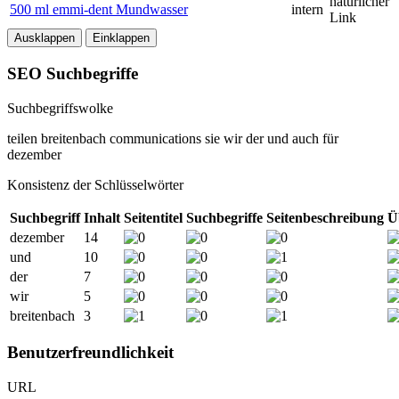
natürlicher
500 ml emmi-dent Mundwasser
intern
Link
Ausklappen
Einklappen
SEO Suchbegriffe
Suchbegriffswolke
teilen
breitenbach
communications
sie
wir
der
und
auch
für
dezember
Konsistenz der Schlüsselwörter
Suchbegriff
Inhalt
Seitentitel
Suchbegriffe
Seitenbeschreibung
Ü
dezember
14
und
10
der
7
wir
5
breitenbach
3
Benutzerfreundlichkeit
URL