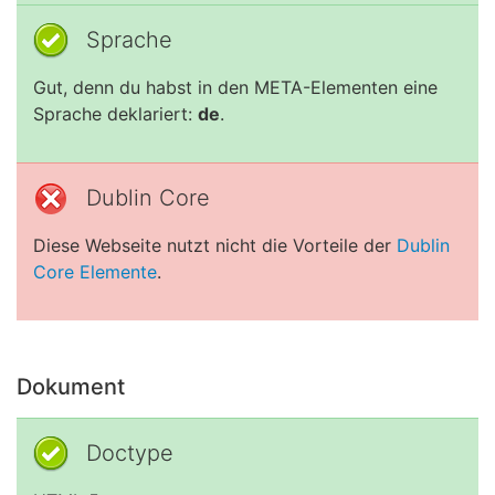
Sprache
Gut, denn du habst in den META-Elementen eine
Sprache deklariert:
de
.
Dublin Core
Diese Webseite nutzt nicht die Vorteile der
Dublin
Core Elemente
.
Dokument
Doctype