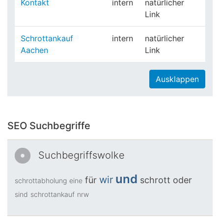
Kontakt
intern
natürlicher
Link
Schrottankauf
intern
natürlicher
Aachen
Link
Ausklappen
SEO Suchbegriffe
Suchbegriffswolke
und
wir
für
schrott
oder
schrottabholung
eine
sind
schrottankauf
nrw