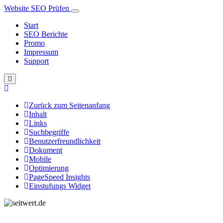
Website SEO Prüfen
Start
SEO Berichte
Promo
Impressum
Support
Zurück zum Seitenanfang
Inhalt
Links
Suchbegriffe
Benutzerfreundlichkeit
Dokument
Mobile
Optimierung
PageSpeed Insights
Einstufungs Widget