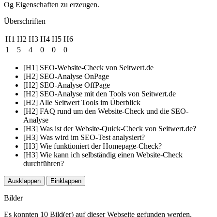
Og Eigenschaften zu erzeugen.
Überschriften
H1
H2
H3
H4
H5
H6
1
5
4
0
0
0
[H1] SEO-Website-Check von Seitwert.de
[H2] SEO-Analyse OnPage
[H2] SEO-Analyse OffPage
[H2] SEO-Analyse mit den Tools von Seitwert.de
[H2] Alle Seitwert Tools im Überblick
[H2] FAQ rund um den Website-Check und die SEO-
Analyse
[H3] Was ist der Website-Quick-Check von Seitwert.de?
[H3] Was wird im SEO-Test analysiert?
[H3] Wie funktioniert der Homepage-Check?
[H3] Wie kann ich selbständig einen Website-Check
durchführen?
Ausklappen
Einklappen
Bilder
Es konnten 10 Bild(er) auf dieser Webseite gefunden werden.