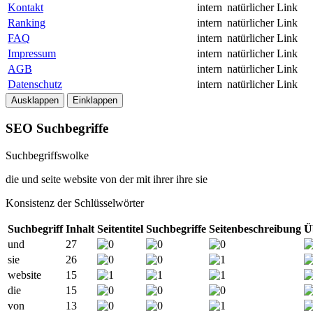
Kontakt
intern
natürlicher Link
Ranking
intern
natürlicher Link
FAQ
intern
natürlicher Link
Impressum
intern
natürlicher Link
AGB
intern
natürlicher Link
Datenschutz
intern
natürlicher Link
Ausklappen
Einklappen
SEO Suchbegriffe
Suchbegriffswolke
die
und
seite
website
von
der
mit
ihrer
ihre
sie
Konsistenz der Schlüsselwörter
Suchbegriff
Inhalt
Seitentitel
Suchbegriffe
Seitenbeschreibung
Ü
und
27
sie
26
website
15
die
15
von
13