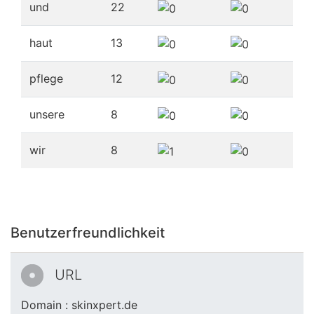
und
22
haut
13
pflege
12
unsere
8
wir
8
Benutzerfreundlichkeit
URL
Domain : skinxpert.de