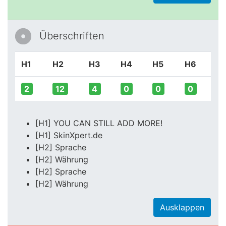
Überschriften
H1
H2
H3
H4
H5
H6
2
12
4
0
0
0
[H1] YOU CAN STILL ADD MORE!
[H1] SkinXpert.de
[H2] Sprache
[H2] Währung
[H2] Sprache
[H2] Währung
Ausklappen