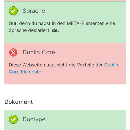
Sprache
Gut, denn du habst in den META-Elementen eine
Sprache deklariert:
de
.
Dublin Core
Diese Webseite nutzt nicht die Vorteile der
Dublin
Core Elemente
.
Dokument
Doctype