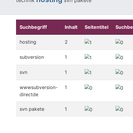
technik
svn pakete
Suchbegriff
Inhalt
Seitentitel
Suchbe
hosting
2
subversion
1
svn
1
wwwsubversion-
1
directde
svn pakete
1