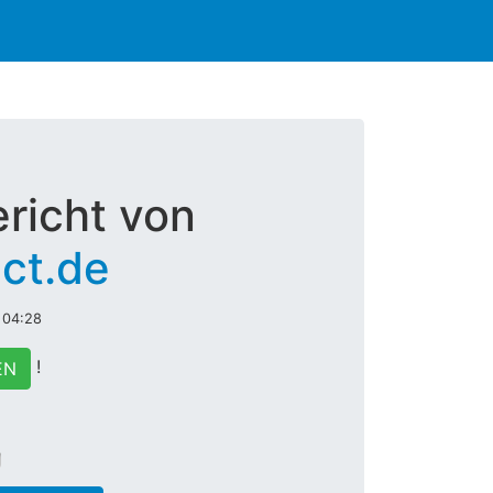
richt von
ect.de
 04:28
!
EN