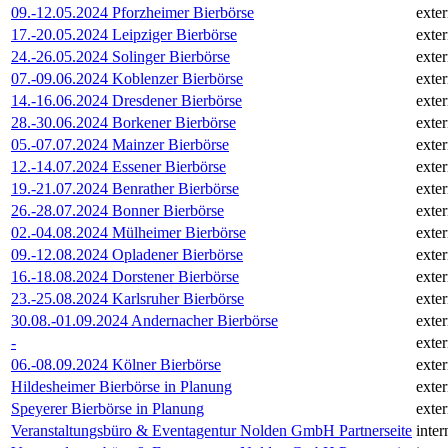
09.-12.05.2024 Pforzheimer Bierbörse
exte
17.-20.05.2024 Leipziger Bierbörse
exte
24.-26.05.2024 Solinger Bierbörse
exte
07.-09.06.2024 Koblenzer Bierbörse
exte
14.-16.06.2024 Dresdener Bierbörse
exte
28.-30.06.2024 Borkener Bierbörse
exte
05.-07.07.2024 Mainzer Bierbörse
exte
12.-14.07.2024 Essener Bierbörse
exte
19.-21.07.2024 Benrather Bierbörse
exte
26.-28.07.2024 Bonner Bierbörse
exte
02.-04.08.2024 Mülheimer Bierbörse
exte
09.-12.08.2024 Opladener Bierbörse
exte
16.-18.08.2024 Dorstener Bierbörse
exte
23.-25.08.2024 Karlsruher Bierbörse
exte
30.08.-01.09.2024 Andernacher Bierbörse
exte
-
exte
06.-08.09.2024 Kölner Bierbörse
exte
Hildesheimer Bierbörse in Planung
exte
Speyerer Bierbörse in Planung
exte
Veranstaltungsbüro & Eventagentur Nolden GmbH Partnerseite
inter