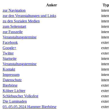
Anker
Ty
zur Navigation
inter
zur den Veranstaltungen und Links
inter
zu den Sozialen Medien
inter
zum Seitenstart
inter
zur Fusszeile
inter
Veranstaltungstermine
inter
Facebook
exte
Google+
exte
Twitter
exte
Startseite
inter
Veranstaltungstermine
inter
Kontakt
inter
Impressum
inter
Datenschutz
inter
Bierbörse
exte
Kölner Lichter
exte
Schlebuscher Volksfest
exte
Die Luminaden
exte
03.-05.05.2024 Hammer Bierbörse
exte