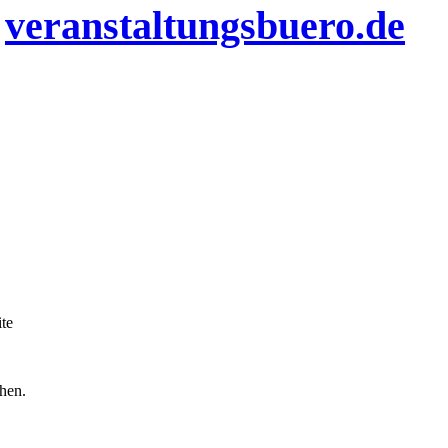
n
veranstaltungsbuero.de
te
chen.