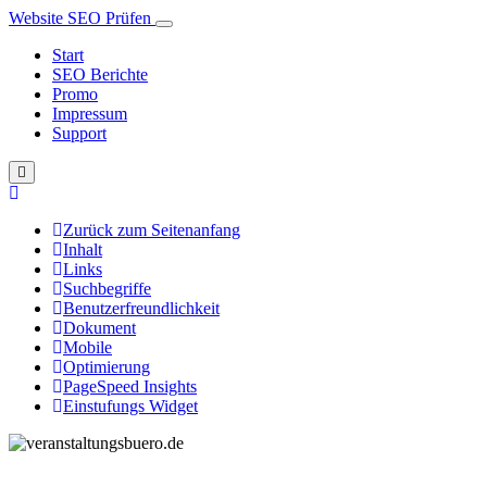
Website SEO Prüfen
Start
SEO Berichte
Promo
Impressum
Support
Zurück zum Seitenanfang
Inhalt
Links
Suchbegriffe
Benutzerfreundlichkeit
Dokument
Mobile
Optimierung
PageSpeed Insights
Einstufungs Widget