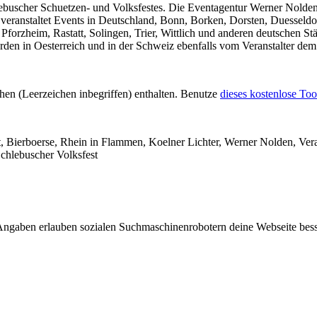
hlebuscher Schuetzen- und Volksfestes. Die Eventagentur Werner Nolden
 veranstaltet Events in Deutschland, Bonn, Borken, Dorsten, Duesseld
rzheim, Rastatt, Solingen, Trier, Wittlich und anderen deutschen Städ
rden in Oesterreich und in der Schweiz ebenfalls vom Veranstalter de
chen (Leerzeichen inbegriffen) enthalten. Benutze
dieses kostenlose Too
st, Bierboerse, Rhein in Flammen, Koelner Lichter, Werner Nolden, Ver
chlebuscher Volksfest
Angaben erlauben sozialen Suchmaschinenrobotern deine Webseite besse