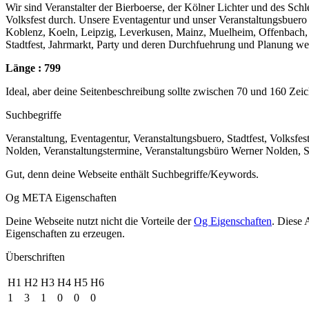
Wir sind Veranstalter der Bierboerse, der Kölner Lichter und des Sc
Volksfest durch. Unsere Eventagentur und unser Veranstaltungsbuero
Koblenz, Koeln, Leipzig, Leverkusen, Mainz, Muelheim, Offenbach, Pfo
Stadtfest, Jahrmarkt, Party und deren Durchfuehrung und Planung we
Länge : 799
Ideal, aber deine Seitenbeschreibung sollte zwischen 70 und 160 Zei
Suchbegriffe
Veranstaltung, Eventagentur, Veranstaltungsbuero, Stadtfest, Volksfe
Nolden, Veranstaltungstermine, Veranstaltungsbüro Werner Nolden, S
Gut, denn deine Webseite enthält Suchbegriffe/Keywords.
Og META Eigenschaften
Deine Webseite nutzt nicht die Vorteile der
Og Eigenschaften
. Diese 
Eigenschaften zu erzeugen.
Überschriften
H1
H2
H3
H4
H5
H6
1
3
1
0
0
0