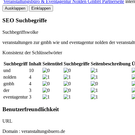
Veranstaltungsbüro & Eventagentur Nolden GmbH Partnerseite
inter
Ausklappen
Einklappen
SEO Suchbegriffe
Suchbegriffswolke
veranstaltungen
zur
gmbh
wie
und
eventagentur
nolden
der
veranstal
Konsistenz der Schlüsselwörter
Suchbegriff
Inhalt
Seitentitel
Suchbegriffe
Seitenbeschreibung
Ü
und
10
nolden
4
gmbh
4
der
3
eventagentur
3
Benutzerfreundlichkeit
URL
Domain : veranstaltungsbuero.de