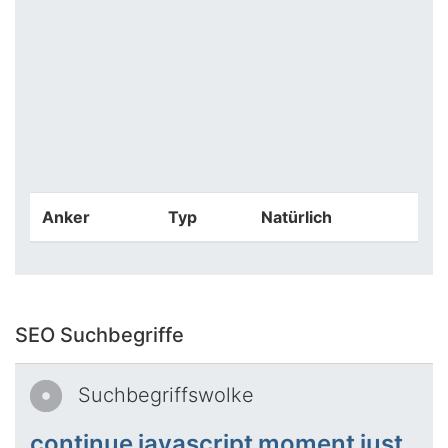
Anker
Typ
Natürlich
SEO Suchbegriffe
Suchbegriffswolke
continue
javascript
moment
just