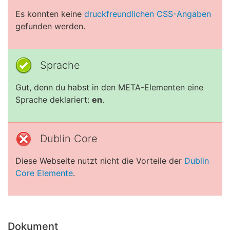
Es konnten keine
druckfreundlichen CSS-Angaben
gefunden werden.
Sprache
Gut, denn du habst in den META-Elementen eine
Sprache deklariert:
en
.
Dublin Core
Diese Webseite nutzt nicht die Vorteile der
Dublin
Core Elemente
.
Dokument