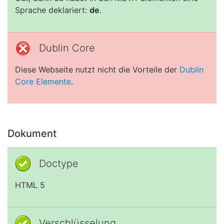
Sprache deklariert:
de
.
Dublin Core
Diese Webseite nutzt nicht die Vorteile der
Dublin
Core Elemente
.
Dokument
Doctype
HTML 5
Verschlüsselung