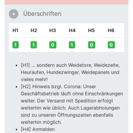
Überschriften
H1
H2
H3
H4
H5
H6
1
1
0
1
0
0
[H1] ... sondern auch Weidetore, Weidezelte,
Heuraufen, Hundezwinger, Weidepanels und
vieles mehr!
[H2] Hinweis bzgl. Corona: Unser
Geschäftsbetrieb läuft ohne Einschränkungen
weiter. Der Versand mit Spedition erfolgt
weiterhin wie üblich. Auch Lagerabholungen
sind zu unseren Öffnungszeiten ebenfalls
weiterhin möglich.
[H4] Anmelden