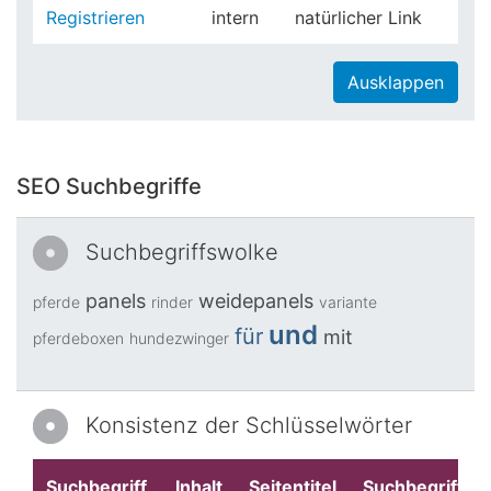
Registrieren
intern
natürlicher Link
Ausklappen
SEO Suchbegriffe
Suchbegriffswolke
panels
weidepanels
pferde
rinder
variante
und
für
mit
pferdeboxen
hundezwinger
Konsistenz der Schlüsselwörter
Suchbegriff
Inhalt
Seitentitel
Suchbegriffe