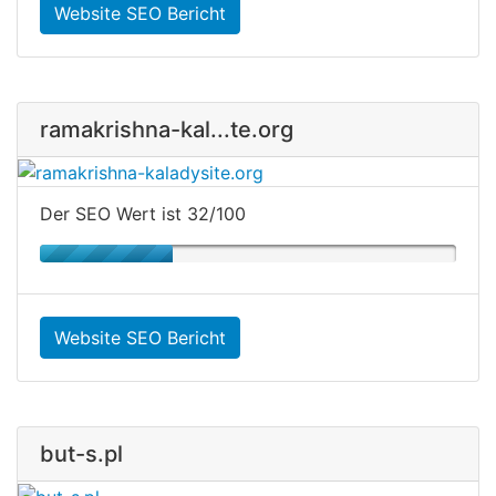
Website SEO Bericht
ramakrishna-kal...te.org
Der SEO Wert ist 32/100
Website SEO Bericht
but-s.pl