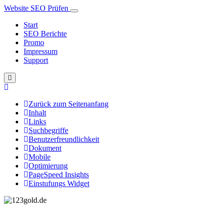
Website SEO Prüfen
Start
SEO Berichte
Promo
Impressum
Support
Zurück zum Seitenanfang
Inhalt
Links
Suchbegriffe
Benutzerfreundlichkeit
Dokument
Mobile
Optimierung
PageSpeed Insights
Einstufungs Widget