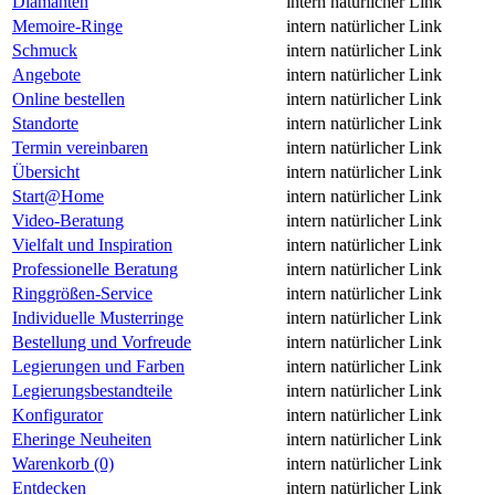
Diamanten
intern
natürlicher Link
Memoire-Ringe
intern
natürlicher Link
Schmuck
intern
natürlicher Link
Angebote
intern
natürlicher Link
Online bestellen
intern
natürlicher Link
Standorte
intern
natürlicher Link
Termin vereinbaren
intern
natürlicher Link
Übersicht
intern
natürlicher Link
Start@Home
intern
natürlicher Link
Video-Beratung
intern
natürlicher Link
Vielfalt und Inspiration
intern
natürlicher Link
Professionelle Beratung
intern
natürlicher Link
Ringgrößen-Service
intern
natürlicher Link
Individuelle Musterringe
intern
natürlicher Link
Bestellung und Vorfreude
intern
natürlicher Link
Legierungen und Farben
intern
natürlicher Link
Legierungsbestandteile
intern
natürlicher Link
Konfigurator
intern
natürlicher Link
Eheringe Neuheiten
intern
natürlicher Link
Warenkorb (0)
intern
natürlicher Link
Entdecken
intern
natürlicher Link