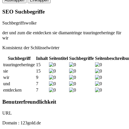
Ausklappen
Einklappen
SEO Suchbegriffe
Suchbegriffswolke
der
und
zum
die
entdecken
sie
diamantringe
trauringeeheringe
für
wir
Konsistenz der Schlüsselwörter
Suchbegriff
Inhalt
Seitentitel
Suchbegriffe
Seitenbeschreibu
trauringeeheringe
15
sie
15
wir
9
und
7
entdecken
7
Benutzerfreundlichkeit
URL
Domain : 123gold.de