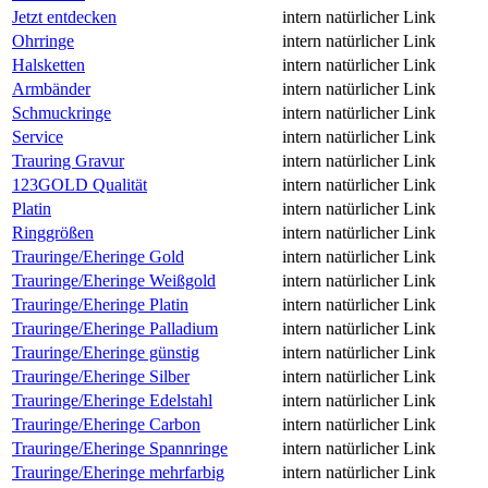
Jetzt entdecken
intern
natürlicher Link
Ohrringe
intern
natürlicher Link
Halsketten
intern
natürlicher Link
Armbänder
intern
natürlicher Link
Schmuckringe
intern
natürlicher Link
Service
intern
natürlicher Link
Trauring Gravur
intern
natürlicher Link
123GOLD Qualität
intern
natürlicher Link
Platin
intern
natürlicher Link
Ringgrößen
intern
natürlicher Link
Trauringe/Eheringe Gold
intern
natürlicher Link
Trauringe/Eheringe Weißgold
intern
natürlicher Link
Trauringe/Eheringe Platin
intern
natürlicher Link
Trauringe/Eheringe Palladium
intern
natürlicher Link
Trauringe/Eheringe günstig
intern
natürlicher Link
Trauringe/Eheringe Silber
intern
natürlicher Link
Trauringe/Eheringe Edelstahl
intern
natürlicher Link
Trauringe/Eheringe Carbon
intern
natürlicher Link
Trauringe/Eheringe Spannringe
intern
natürlicher Link
Trauringe/Eheringe mehrfarbig
intern
natürlicher Link