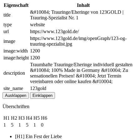
Eigenschaft
Inhalt
&#10084; Trauringe/Eheringe von 123GOLD |
title
Trauring-Spezialist Nr. 1
type
website
url
https://www.123gold.de/
https://www.123gold.de/img/openGraph/123-og-
image
trauring-spezialist.jpg
image:width
1200
image:height
1200
Traumhafte Trauringe/Eheringe individuell gestalten
&#10084; 100% Made in Germany &#10004; Zu
description
sensationellen Preisen! &#10004; Jetzt Termin
vereinbaren oder online kaufen &#10004;
site_name
123gold
Ausklappen
Einklappen
Überschriften
H1
H2
H3
H4
H5
H6
1
5
1
5
1
0
[H1] Ein Fest der Liebe