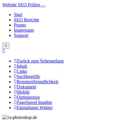
Website SEO Prüfen
Start
SEO Berichte
Promo
Impressum
Support
Zurück zum Seitenanfang
Inhalt
Links
Suchbegriffe
Benutzerfreundlichkeit
Dokument
Mobile
Optimierung
PageSpeed Insights
Einstufungs Widget