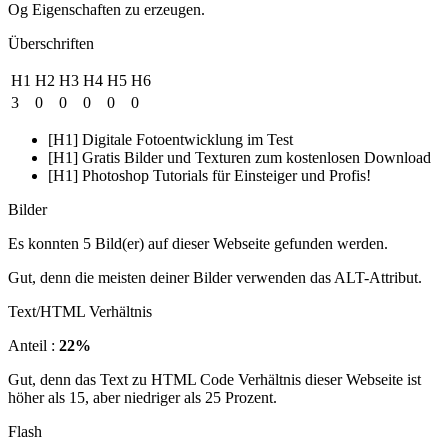
Og Eigenschaften zu erzeugen.
Überschriften
H1
H2
H3
H4
H5
H6
3
0
0
0
0
0
[H1] Digitale Fotoentwicklung im Test
[H1] Gratis Bilder und Texturen zum kostenlosen Download
[H1] Photoshop Tutorials für Einsteiger und Profis!
Bilder
Es konnten 5 Bild(er) auf dieser Webseite gefunden werden.
Gut, denn die meisten deiner Bilder verwenden das ALT-Attribut.
Text/HTML Verhältnis
Anteil :
22%
Gut, denn das Text zu HTML Code Verhältnis dieser Webseite ist
höher als 15, aber niedriger als 25 Prozent.
Flash