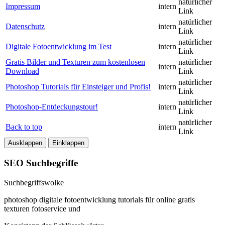
natürlicher
Impressum
intern
Link
natürlicher
Datenschutz
intern
Link
natürlicher
Digitale Fotoentwicklung im Test
intern
Link
Gratis Bilder und Texturen zum kostenlosen
natürlicher
intern
Download
Link
natürlicher
Photoshop Tutorials für Einsteiger und Profis!
intern
Link
natürlicher
Photoshop-Entdeckungstour!
intern
Link
natürlicher
Back to top
intern
Link
Ausklappen
Einklappen
SEO Suchbegriffe
Suchbegriffswolke
photoshop
digitale
fotoentwicklung
tutorials
für
online
gratis
texturen
fotoservice
und