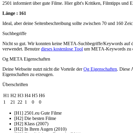
2501 informiert über gute Filme. Hier gibt's Kritiken, Filmtipps und
Länge : 161
Ideal, aber deine Seitenbeschreibung sollte zwischen 70 und 160 Zei
Suchbegriffe
Nicht so gut. Wir konnten keine META-Suchbegriffe/Keywords auf d
verwendet. Benutze
dieses kostenlose Tool
um META-Keywords zu e
Og META Eigenschaften
Deine Webseite nutzt nicht die Vorteile der
Og Eigenschaften
. Diese 
Eigenschaften zu erzeugen.
Überschriften
H1
H2
H3
H4
H5
H6
1
21
22
1
0
0
[H1] 2501.eu Gute Filme
[H2] Die besten Filme
[H2] Klass (2007)
[H2] In Ihren Augen (2010)