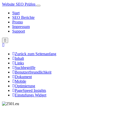
Website SEO Prüfen
Start
SEO Berichte
Promo
Impressum
Support
Zurück zum Seitenanfang
Inhalt
Links
Suchbegriffe
Benutzerfreundlichkeit
Dokument
Mobile
Optimierung
PageSpeed Insights
Einstufungs Widget