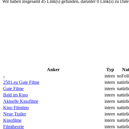
Wir haben insgesamt 45 Link(s) gefunden, darunter 0 Link(s) zu Date
Anker
Typ
Nat
-
intern
noFol
2501.eu Gute Filme
intern
natürl
Gute Filme
intern
natürl
Bald im Kino
intern
natürl
Aktuelle Kinofilme
intern
natürl
Kino Filmtipp
intern
natürl
Neue Trailer
intern
natürl
Kinofilme
intern
natürl
Filmtheorie
intern
natürl