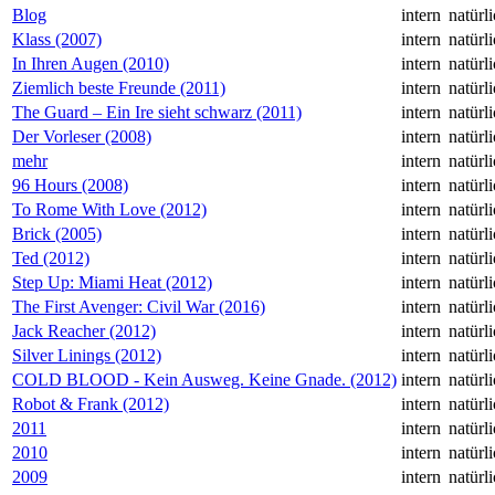
Blog
intern
natürl
Klass (2007)
intern
natürl
In Ihren Augen (2010)
intern
natürl
Ziemlich beste Freunde (2011)
intern
natürl
The Guard – Ein Ire sieht schwarz (2011)
intern
natürl
Der Vorleser (2008)
intern
natürl
mehr
intern
natürl
96 Hours (2008)
intern
natürl
To Rome With Love (2012)
intern
natürl
Brick (2005)
intern
natürl
Ted (2012)
intern
natürl
Step Up: Miami Heat (2012)
intern
natürl
The First Avenger: Civil War (2016)
intern
natürl
Jack Reacher (2012)
intern
natürl
Silver Linings (2012)
intern
natürl
COLD BLOOD - Kein Ausweg. Keine Gnade. (2012)
intern
natürl
Robot & Frank (2012)
intern
natürl
2011
intern
natürl
2010
intern
natürl
2009
intern
natürl