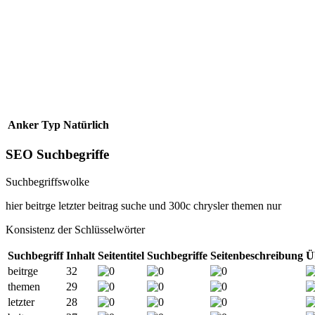
Anker
Typ
Natürlich
SEO Suchbegriffe
Suchbegriffswolke
hier
beitrge
letzter
beitrag
suche
und
300c
chrysler
themen
nur
Konsistenz der Schlüsselwörter
Suchbegriff
Inhalt
Seitentitel
Suchbegriffe
Seitenbeschreibung
Ü
beitrge
32
themen
29
letzter
28