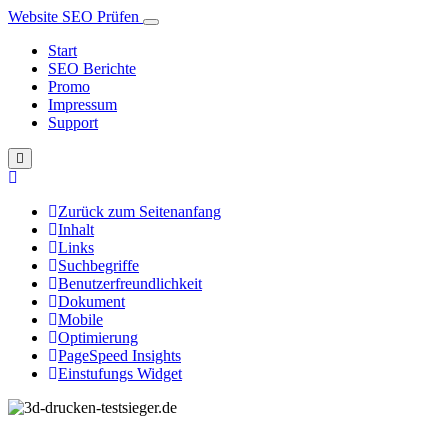
Website SEO Prüfen
Start
SEO Berichte
Promo
Impressum
Support
Zurück zum Seitenanfang
Inhalt
Links
Suchbegriffe
Benutzerfreundlichkeit
Dokument
Mobile
Optimierung
PageSpeed Insights
Einstufungs Widget