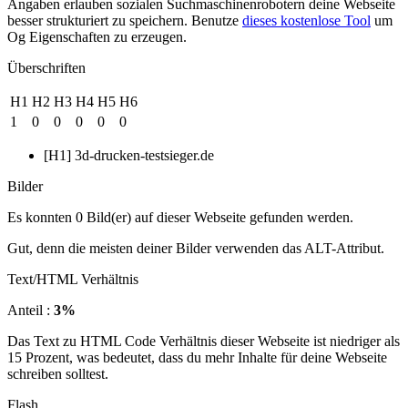
Angaben erlauben sozialen Suchmaschinenrobotern deine Webseite
besser strukturiert zu speichern. Benutze
dieses kostenlose Tool
um
Og Eigenschaften zu erzeugen.
Überschriften
H1
H2
H3
H4
H5
H6
1
0
0
0
0
0
[H1] 3d-drucken-testsieger.de
Bilder
Es konnten 0 Bild(er) auf dieser Webseite gefunden werden.
Gut, denn die meisten deiner Bilder verwenden das ALT-Attribut.
Text/HTML Verhältnis
Anteil :
3%
Das Text zu HTML Code Verhältnis dieser Webseite ist niedriger als
15 Prozent, was bedeutet, dass du mehr Inhalte für deine Webseite
schreiben solltest.
Flash