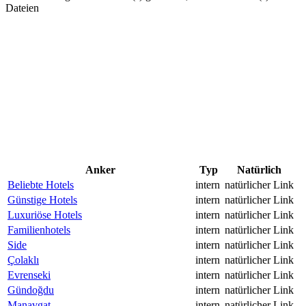
Dateien
Anker
Typ
Natürlich
Beliebte Hotels
intern
natürlicher Link
Günstige Hotels
intern
natürlicher Link
Luxuriöse Hotels
intern
natürlicher Link
Familienhotels
intern
natürlicher Link
Side
intern
natürlicher Link
Çolaklı
intern
natürlicher Link
Evrenseki
intern
natürlicher Link
Gündoğdu
intern
natürlicher Link
Manavgat
intern
natürlicher Link