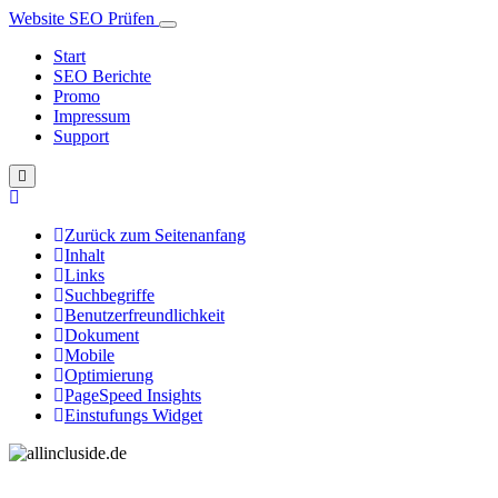
Website SEO Prüfen
Start
SEO Berichte
Promo
Impressum
Support
Zurück zum Seitenanfang
Inhalt
Links
Suchbegriffe
Benutzerfreundlichkeit
Dokument
Mobile
Optimierung
PageSpeed Insights
Einstufungs Widget