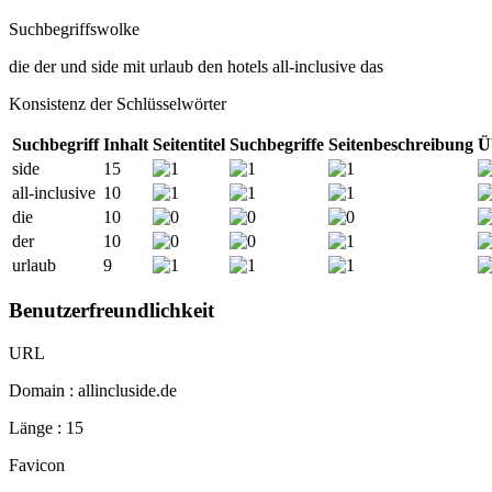
Suchbegriffswolke
die
der
und
side
mit
urlaub
den
hotels
all-inclusive
das
Konsistenz der Schlüsselwörter
Suchbegriff
Inhalt
Seitentitel
Suchbegriffe
Seitenbeschreibung
Ü
side
15
all-inclusive
10
die
10
der
10
urlaub
9
Benutzerfreundlichkeit
URL
Domain : allincluside.de
Länge : 15
Favicon