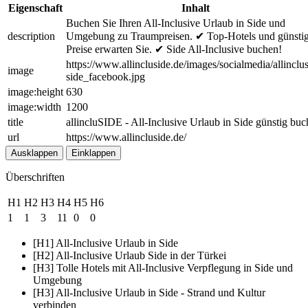
Eigenschaft
Inhalt
Buchen Sie Ihren All-Inclusive Urlaub in Side und
description
Umgebung zu Traumpreisen. ✔ Top-Hotels und günsti
Preise erwarten Sie. ✔ Side All-Inclusive buchen!
https://www.allincluside.de/images/socialmedia/allinclus
image
side_facebook.jpg
image:height
630
image:width
1200
title
allincluSIDE - All-Inclusive Urlaub in Side günstig bu
url
https://www.allincluside.de/
Ausklappen
Einklappen
Überschriften
H1
H2
H3
H4
H5
H6
1
1
3
11
0
0
[H1] All-Inclusive Urlaub in Side
[H2] All-Inclusive Urlaub Side in der Türkei
[H3] Tolle Hotels mit All-Inclusive Verpflegung in Side und
Umgebung
[H3] All-Inclusive Urlaub in Side - Strand und Kultur
verbinden