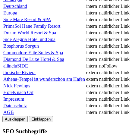
Deutschland
intern
natürlicher Link
Europa
intern
natürlicher Link
Side Mare Resort & SPA
intern
natürlicher Link
PrimaSol Hane Family Resort
intern
natürlicher Link
Dream World Resort & Spa
intern
natürlicher Link
Side Alegria Hotel und Spa
intern
natürlicher Link
Bosphorus Sorgun
intern
natürlicher Link
Commodore Elite Suites & Spa
intern
natürlicher Link
Diamond De Luxe Hotel & Spa
intern
natürlicher Link
allincluSIDE
intern
noFollow
türkische Riviera
extern
natürlicher Link
Athena-Tempel ist wunderschön am Hafen
extern
natürlicher Link
Nick Fewings
extern
natürlicher Link
Hotels nach Ort
intern
natürlicher Link
Impressum
intern
natürlicher Link
Datenschutz
intern
natürlicher Link
AGB
intern
natürlicher Link
Ausklappen
Einklappen
SEO Suchbegriffe