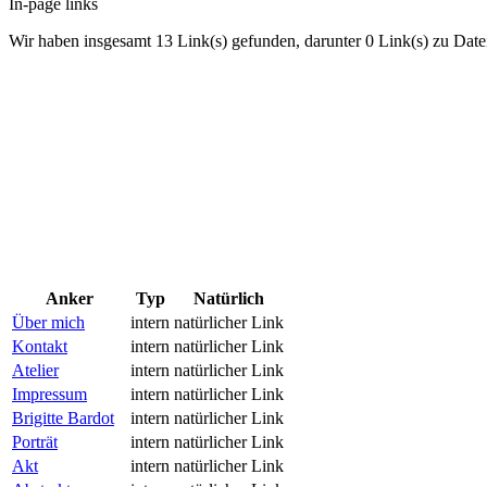
In-page links
Wir haben insgesamt 13 Link(s) gefunden, darunter 0 Link(s) zu Date
Anker
Typ
Natürlich
Über mich
intern
natürlicher Link
Kontakt
intern
natürlicher Link
Atelier
intern
natürlicher Link
Impressum
intern
natürlicher Link
Brigitte Bardot
intern
natürlicher Link
Porträt
intern
natürlicher Link
Akt
intern
natürlicher Link