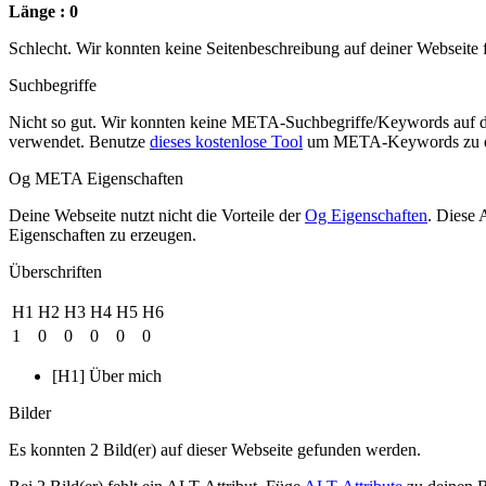
Länge : 0
Schlecht. Wir konnten keine Seitenbeschreibung auf deiner Webseite
Suchbegriffe
Nicht so gut. Wir konnten keine META-Suchbegriffe/Keywords auf d
verwendet. Benutze
dieses kostenlose Tool
um META-Keywords zu e
Og META Eigenschaften
Deine Webseite nutzt nicht die Vorteile der
Og Eigenschaften
. Diese 
Eigenschaften zu erzeugen.
Überschriften
H1
H2
H3
H4
H5
H6
1
0
0
0
0
0
[H1] Über mich
Bilder
Es konnten 2 Bild(er) auf dieser Webseite gefunden werden.