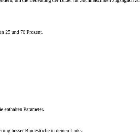
ildern, um die Bedeutung der Bilder für Suchmaschinen zugänglich z
en 25 und 70 Prozent.
ie enthalten Parameter.
rung besser Bindestriche in deinen Links.