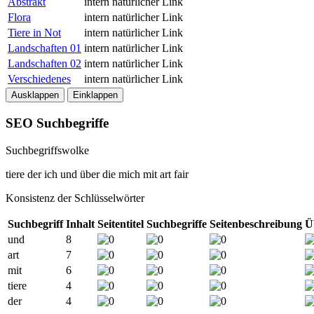
Abstrakt
intern
natürlicher Link
Flora
intern
natürlicher Link
Tiere in Not
intern
natürlicher Link
Landschaften 01
intern
natürlicher Link
Landschaften 02
intern
natürlicher Link
Verschiedenes
intern
natürlicher Link
Ausklappen
Einklappen
SEO Suchbegriffe
Suchbegriffswolke
tiere
der
ich
und
über
die
mich
mit
art
fair
Konsistenz der Schlüsselwörter
Suchbegriff
Inhalt
Seitentitel
Suchbegriffe
Seitenbeschreibung
Ü
und
8
art
7
mit
6
tiere
4
der
4