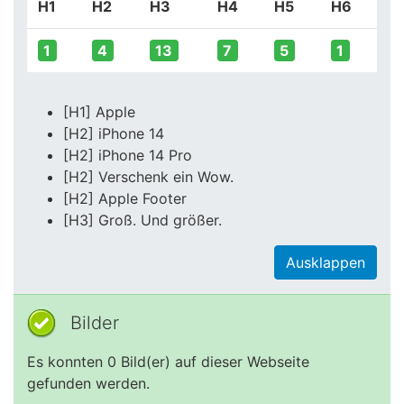
H1
H2
H3
H4
H5
H6
1
4
13
7
5
1
[H1] Apple
[H2] iPhone 14
[H2] iPhone 14 Pro
[H2] Verschenk ein Wow.
[H2] Apple Footer
[H3] Groß. Und größer.
Ausklappen
Bilder
Es konnten 0 Bild(er) auf dieser Webseite
gefunden werden.