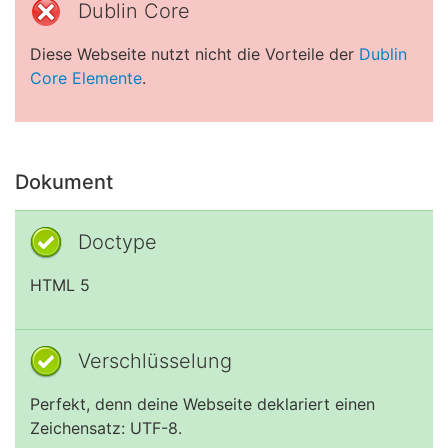
Dublin Core
Diese Webseite nutzt nicht die Vorteile der
Dublin
Core Elemente
.
Dokument
Doctype
HTML 5
Verschlüsselung
Perfekt, denn deine Webseite deklariert einen
Zeichensatz: UTF-8.