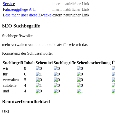
Service
intern
natürlicher Link
Fahrzeugpflege A-L
intern
natürlicher Link
Lese mehr über diese Zwecke
extern
natürlicher Link
SEO Suchbegriffe
Suchbegriffswolke
mehr
verwalten
von
und
autoteile
atv
für
wie
wir
das
Konsistenz der Schlüsselwörter
Suchbegriff
Inhalt
Seitentitel
Suchbegriffe
Seitenbeschreibung
Ü
wir
9
für
6
verwalten
5
autoteile
4
und
4
Benutzerfreundlichkeit
URL