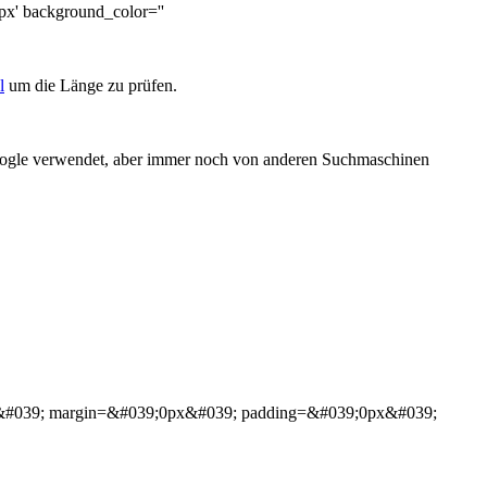
0px' background_color=''
l
um die Länge zu prüfen.
Google verwendet, aber immer noch von anderen Suchmaschinen
9;&#039; margin=&#039;0px&#039; padding=&#039;0px&#039;