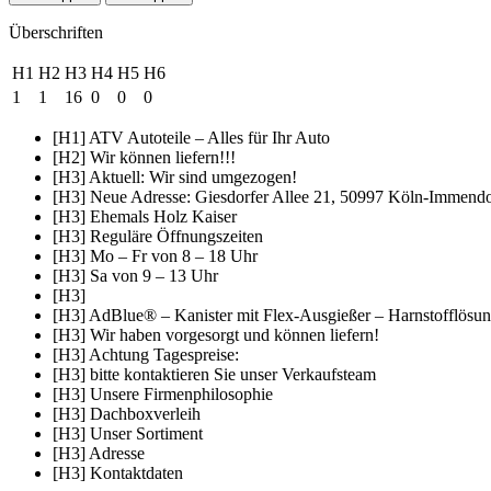
Überschriften
H1
H2
H3
H4
H5
H6
1
1
16
0
0
0
[H1] ATV Autoteile – Alles für Ihr Auto
[H2] Wir können liefern!!!
[H3] Aktuell: Wir sind umgezogen!
[H3] Neue Adresse: Giesdorfer Allee 21, 50997 Köln-Immendo
[H3] Ehemals Holz Kaiser
[H3] Reguläre Öffnungszeiten
[H3] Mo – Fr von 8 – 18 Uhr
[H3] Sa von 9 – 13 Uhr
[H3]
[H3] AdBlue® – Kanister mit Flex-Ausgießer – Harnstofflös
[H3] Wir haben vorgesorgt und können liefern!
[H3] Achtung Tagespreise:
[H3] bitte kontaktieren Sie unser Verkaufsteam
[H3] Unsere Firmenphilosophie
[H3] Dachboxverleih
[H3] Unser Sortiment
[H3] Adresse
[H3] Kontaktdaten