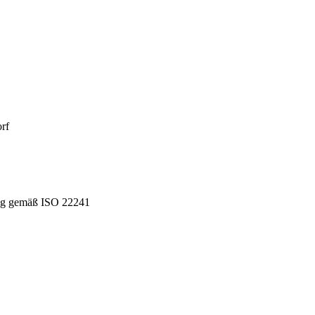
rf
ung gemäß ISO 22241