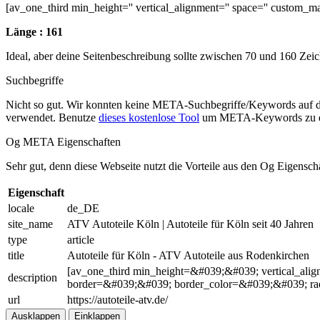
[av_one_third min_height='' vertical_alignment='' space='' custom_ma
Länge : 161
Ideal, aber deine Seitenbeschreibung sollte zwischen 70 und 160 Zei
Suchbegriffe
Nicht so gut. Wir konnten keine META-Suchbegriffe/Keywords auf d
verwendet. Benutze
dieses kostenlose Tool
um META-Keywords zu e
Og META Eigenschaften
Sehr gut, denn diese Webseite nutzt die Vorteile aus den Og Eigensch
Eigenschaft
locale
de_DE
site_name
ATV Autoteile Köln | Autoteile für Köln seit 40 Jahren
type
article
title
Autoteile für Köln - ATV Autoteile aus Rodenkirchen
[av_one_third min_height=&#039;&#039; vertical_
description
border=&#039;&#039; border_color=&#039;&#039; r
url
https://autoteile-atv.de/
Ausklappen
Einklappen