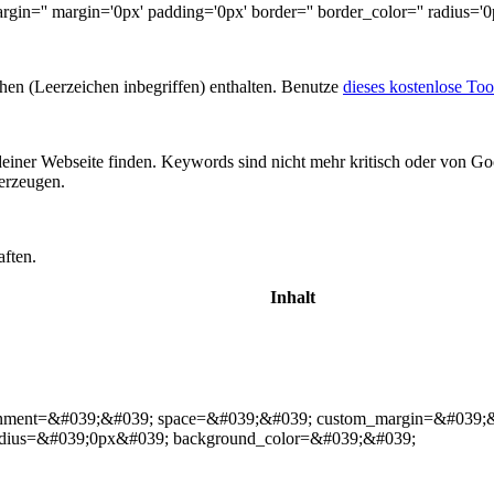
rgin='' margin='0px' padding='0px' border='' border_color='' radius='
chen (Leerzeichen inbegriffen) enthalten. Benutze
dieses kostenlose Too
einer Webseite finden. Keywords sind nicht mehr kritisch oder von 
rzeugen.
aften.
Inhalt
alignment=&#039;&#039; space=&#039;&#039; custom_margin=&#03
adius=&#039;0px&#039; background_color=&#039;&#039;