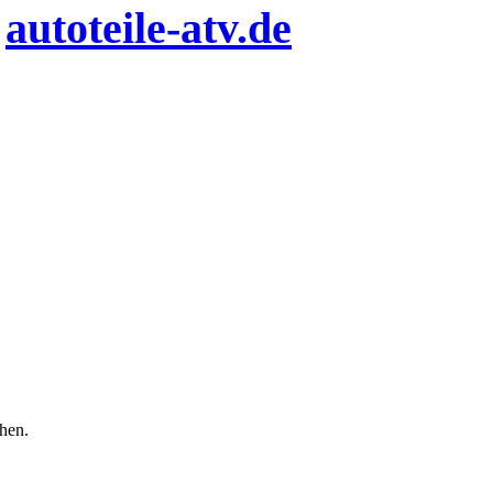
n
autoteile-atv.de
chen.