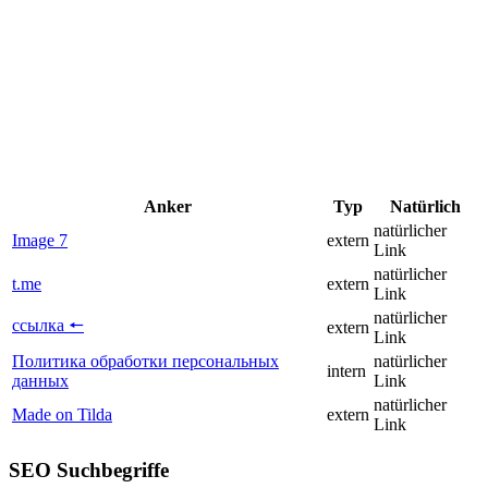
Anker
Typ
Natürlich
natürlicher
Image 7
extern
Link
natürlicher
t.me
extern
Link
natürlicher
ссылка 🠔
extern
Link
Политика обработки персональных
natürlicher
intern
данных
Link
natürlicher
Made on Tilda
extern
Link
SEO Suchbegriffe