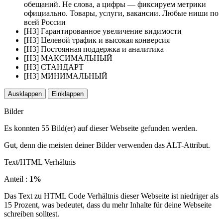
обещаний. Не слова, а цифры — фиксируем метрики
официально. Товары, услуги, вакансии. Любые ниши по
всей России
[H3] Гарантированное увеличение видимости
[H3] Целевой трафик и высокая конверсия
[H3] Постоянная поддержка и аналитика
[H3] МАКСИМАЛЬНЫЙ
[H3] СТАНДАРТ
[H3] МИНИМАЛЬНЫЙ
Ausklappen
Einklappen
Bilder
Es konnten 55 Bild(er) auf dieser Webseite gefunden werden.
Gut, denn die meisten deiner Bilder verwenden das ALT-Attribut.
Text/HTML Verhältnis
Anteil :
1%
Das Text zu HTML Code Verhältnis dieser Webseite ist niedriger als
15 Prozent, was bedeutet, dass du mehr Inhalte für deine Webseite
schreiben solltest.