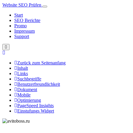
Website SEO Prüfen
Start
SEO Berichte
Promo
Impressum
Support
Zurück zum Seitenanfang
Inhalt
Links
Suchbegriffe
Benutzerfreundlichkeit
Dokument
Mobile
Optimierung
PageSpeed Insights
Einstufungs Widget