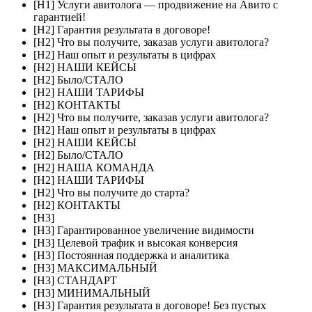
[H1] Услуги авитолога — продвижение на Авито с
гарантией!
[H2] Гарантия результата в договоре!
[H2] Что вы получите, заказав услуги авитолога?
[H2] Наш опыт и результаты в цифрах
[H2] НАШИ КЕЙСЫ
[H2] Было/СТАЛО
[H2] НАШИ ТАРИФЫ
[H2] КОНТАКТЫ
[H2] Что вы получите, заказав услуги авитолога?
[H2] Наш опыт и результаты в цифрах
[H2] НАШИ КЕЙСЫ
[H2] Было/СТАЛО
[H2] НАША КОМАНДА
[H2] НАШИ ТАРИФЫ
[H2] Что вы получите до старта?
[H2] КОНТАКТЫ
[H3]
[H3] Гарантированное увеличение видимости
[H3] Целевой трафик и высокая конверсия
[H3] Постоянная поддержка и аналитика
[H3] МАКСИМАЛЬНЫЙ
[H3] СТАНДАРТ
[H3] МИНИМАЛЬНЫЙ
[H3] Гарантия результата в договоре! Без пустых