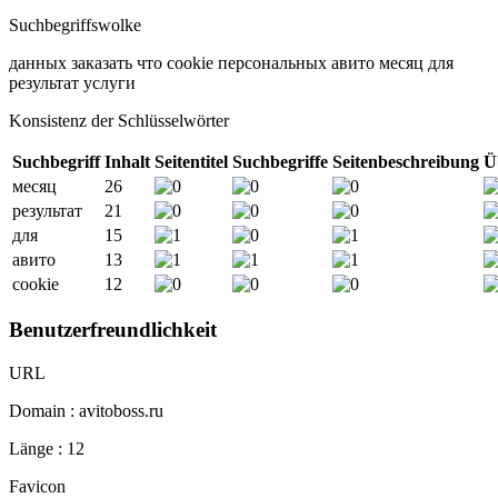
Suchbegriffswolke
данных
заказать
что
cookie
персональных
авито
месяц
для
результат
услуги
Konsistenz der Schlüsselwörter
Suchbegriff
Inhalt
Seitentitel
Suchbegriffe
Seitenbeschreibung
Ü
месяц
26
результат
21
для
15
авито
13
cookie
12
Benutzerfreundlichkeit
URL
Domain : avitoboss.ru
Länge : 12
Favicon