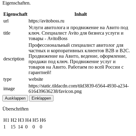
Eigenschaften.
Eigenschaft
Inhalt
url
https://avitoboss.ru
Услуги авитолога и продвижение на Авито под
title
ключ. Специалист Avito для бизнеса услуги и
товары - AvitoBoss
Профессиональный специалист авитолог для
частных и корпоративных клиентов B2B и B2C.
Продвижение на Авито, ведение, оформление,
description
продажи под ключ. Продвижение услуг и
товаров на Авито. Работаем по всей России с
гарантией!
type
website
https://static.tildacdn.com/tild3839-6564-4930-a234-
image
616439636238/favicon.png
Ausklappen
Einklappen
Überschriften
H1
H2
H3
H4
H5
H6
1
15
14
0
0
0