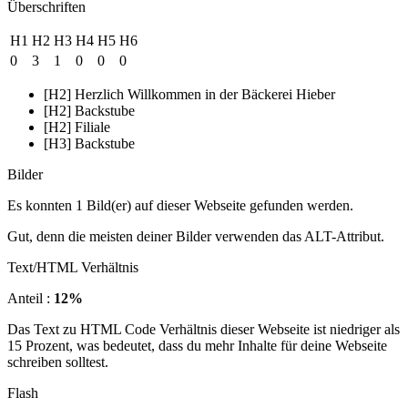
Überschriften
H1
H2
H3
H4
H5
H6
0
3
1
0
0
0
[H2] Herzlich Willkommen in der Bäckerei Hieber
[H2] Backstube
[H2] Filiale
[H3] Backstube
Bilder
Es konnten 1 Bild(er) auf dieser Webseite gefunden werden.
Gut, denn die meisten deiner Bilder verwenden das ALT-Attribut.
Text/HTML Verhältnis
Anteil :
12%
Das Text zu HTML Code Verhältnis dieser Webseite ist niedriger als
15 Prozent, was bedeutet, dass du mehr Inhalte für deine Webseite
schreiben solltest.
Flash