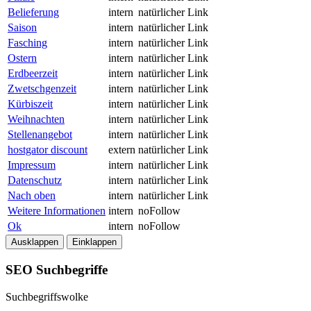
Belieferung
intern
natürlicher Link
Saison
intern
natürlicher Link
Fasching
intern
natürlicher Link
Ostern
intern
natürlicher Link
Erdbeerzeit
intern
natürlicher Link
Zwetschgenzeit
intern
natürlicher Link
Kürbiszeit
intern
natürlicher Link
Weihnachten
intern
natürlicher Link
Stellenangebot
intern
natürlicher Link
hostgator discount
extern
natürlicher Link
Impressum
intern
natürlicher Link
Datenschutz
intern
natürlicher Link
Nach oben
intern
natürlicher Link
Weitere Informationen
intern
noFollow
Ok
intern
noFollow
Ausklappen
Einklappen
SEO Suchbegriffe
Suchbegriffswolke