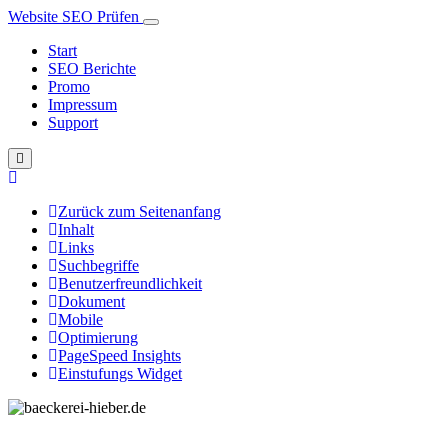
Website SEO Prüfen
Start
SEO Berichte
Promo
Impressum
Support
Zurück zum Seitenanfang
Inhalt
Links
Suchbegriffe
Benutzerfreundlichkeit
Dokument
Mobile
Optimierung
PageSpeed Insights
Einstufungs Widget