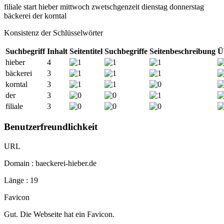
filiale
start
hieber
mittwoch
zwetschgenzeit
dienstag
donnerstag
bäckerei
der
korntal
Konsistenz der Schlüsselwörter
Suchbegriff
Inhalt
Seitentitel
Suchbegriffe
Seitenbeschreibung
Ü
hieber
4
bäckerei
3
korntal
3
der
3
filiale
3
Benutzerfreundlichkeit
URL
Domain : baeckerei-hieber.de
Länge : 19
Favicon
Gut. Die Webseite hat ein Favicon.