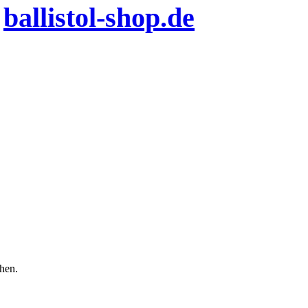
n
ballistol-shop.de
chen.