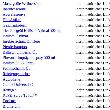
Massageöle Wellnessöle
intern
natürlicher Lin
Insektenschutz
intern
natürlicher Lin
Abwehrsprays
intern
natürlicher Lin
Fan-Artikel
intern
natürlicher Lin
Geschenkideen
intern
natürlicher Lin
Tier-Pflegeöl Ballistol Animal 500 ml
intern
natürlicher Lin
Ballistol Animal
intern
natürlicher Lin
Insektenschutz für Tiere
intern
natürlicher Lin
Pferdeshampoo
intern
natürlicher Lin
Ballistol Universal-Öl
intern
natürlicher Lin
Pluvonin Imprägnierspray 500 ml
intern
natürlicher Lin
Ballistol Öl & Spray
intern
natürlicher Lin
Feinmechanik-Öl
intern
natürlicher Lin
Reinigungstücher
intern
natürlicher Lin
Autopflege
intern
natürlicher Lin
Gunex Universal-Öl
intern
natürlicher Lin
Reiniger
intern
natürlicher Lin
PTFE-Spray Teflon™
intern
natürlicher Lin
Entfetter
intern
natürlicher Lin
Brünierung
intern
natürlicher Lin