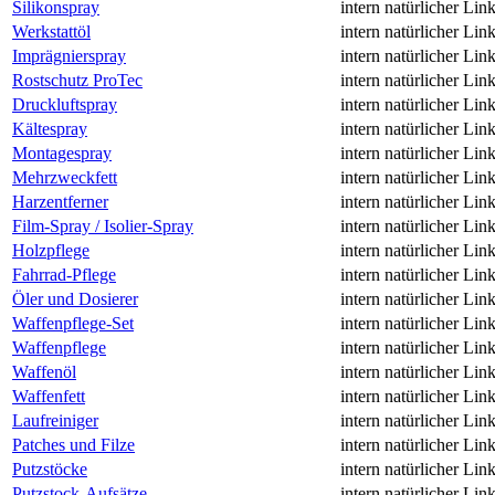
Silikonspray
intern
natürlicher Lin
Werkstattöl
intern
natürlicher Lin
Imprägnierspray
intern
natürlicher Lin
Rostschutz ProTec
intern
natürlicher Lin
Druckluftspray
intern
natürlicher Lin
Kältespray
intern
natürlicher Lin
Montagespray
intern
natürlicher Lin
Mehrzweckfett
intern
natürlicher Lin
Harzentferner
intern
natürlicher Lin
Film-Spray / Isolier-Spray
intern
natürlicher Lin
Holzpflege
intern
natürlicher Lin
Fahrrad-Pflege
intern
natürlicher Lin
Öler und Dosierer
intern
natürlicher Lin
Waffenpflege-Set
intern
natürlicher Lin
Waffenpflege
intern
natürlicher Lin
Waffenöl
intern
natürlicher Lin
Waffenfett
intern
natürlicher Lin
Laufreiniger
intern
natürlicher Lin
Patches und Filze
intern
natürlicher Lin
Putzstöcke
intern
natürlicher Lin
Putzstock-Aufsätze
intern
natürlicher Lin