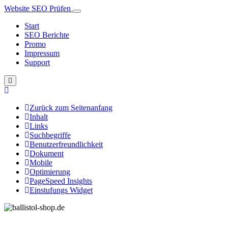
Website SEO Prüfen
Start
SEO Berichte
Promo
Impressum
Support
Zurück zum Seitenanfang
Inhalt
Links
Suchbegriffe
Benutzerfreundlichkeit
Dokument
Mobile
Optimierung
PageSpeed Insights
Einstufungs Widget