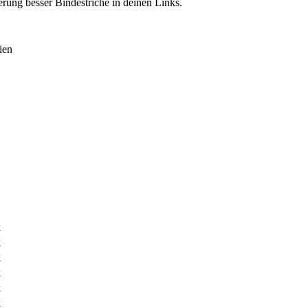
rung besser Bindestriche in deinen Links.
ien
k
k
k
k
k
k