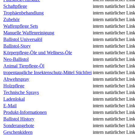
Schaftpflege
intern
natürlicher Lin
Trophäenbehandlung
intern
natürlicher Lin
Zubehör
intern
natürlicher Lin
Waffenpflege Sets
intern
natürlicher Lin
Manuelle Waffenreinigung
intern
natürlicher Lin
Ballistol Universalöl
intern
natürlicher Lin
Ballistol-Story
intern
natürlicher Lin
Körperpflege-Öle und Wellness-Öle
intern
natürlicher Lin
Neo-Ballistol
intern
natürlicher Lin
Animal Tierpflege-Öl
intern
natürlicher Lin
tropentaugliche Insektenschutz-Mittel Stichfrei
intern
natürlicher Lin
Abwehrspray
intern
natürlicher Lin
Holzpflege
intern
natürlicher Lin
Technische Sprays
intern
natürlicher Lin
Ladenlokal
intern
natürlicher Lin
E-Mail
intern
natürlicher Lin
Produkt-Informationen
intern
natürlicher Lin
Ballistol History
intern
natürlicher Lin
Sonderangebote
intern
natürlicher Lin
Geschenkideen
intern
natürlicher Lin