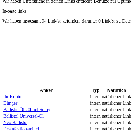
Wir haben Unterstriche in deinen Links entdeckt. Benutze zur Optimie
In-page links
Wir haben insgesamt 94 Link(s) gefunden, darunter 0 Link(s) zu Date
Anker
Typ
Natürlich
Ihr Konto
intern
natürlicher Lin
Dünger
intern
natürlicher Lin
Ballistol Öl 200 ml Spray
intern
natürlicher Lin
Ballistol Universal-Öl
intern
natürlicher Lin
Neo Ballistol
intern
natürlicher Lin
Desinfektionsmittel
intern
natürlicher Lin