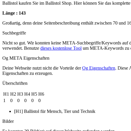
Ballistol kaufen Sie im Ballistol Shop. Hier können Sie das komplett
Länge : 143
Großartig, denn deine Seitenbeschreibung enthält zwischen 70 und 1
Suchbegriffe
Nicht so gut. Wir konnten keine META-Suchbegriffe/Keywords auf d
verwendet. Benutze
dieses kostenlose Tool
um META-Keywords zu e
Og META Eigenschaften
Deine Webseite nutzt nicht die Vorteile der
Og Eigenschaften
. Diese 
Eigenschaften zu erzeugen.
Überschriften
H1
H2
H3
H4
H5
H6
1
0
0
0
0
0
[H1] Ballistol für Mensch, Tier und Technik
Bilder