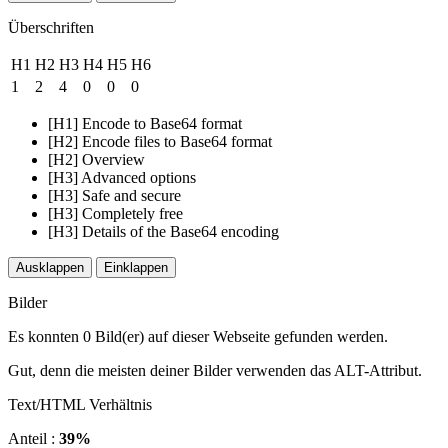
Überschriften
H1
H2
H3
H4
H5
H6
1
2
4
0
0
0
[H1] Encode to Base64 format
[H2] Encode files to Base64 format
[H2] Overview
[H3] Advanced options
[H3] Safe and secure
[H3] Completely free
[H3] Details of the Base64 encoding
Ausklappen
Einklappen
Bilder
Es konnten 0 Bild(er) auf dieser Webseite gefunden werden.
Gut, denn die meisten deiner Bilder verwenden das ALT-Attribut.
Text/HTML Verhältnis
Anteil :
39%