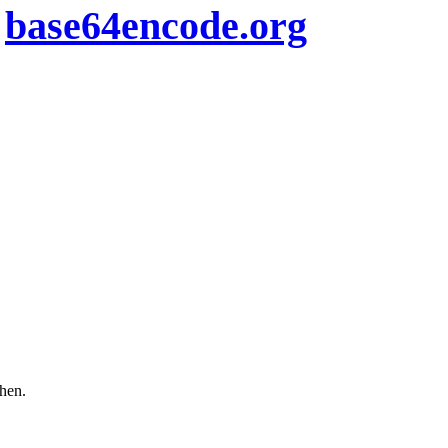
n
base64encode.org
chen.