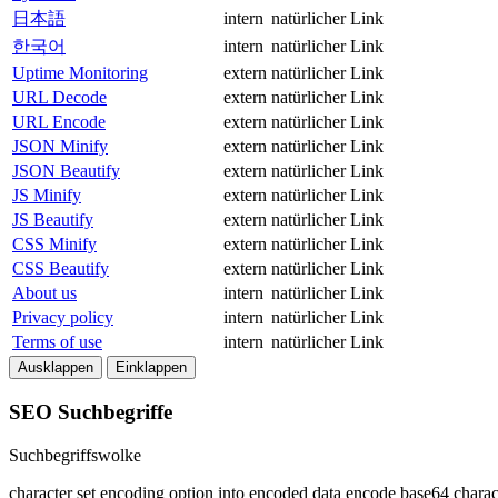
日本語
intern
natürlicher Link
한국어
intern
natürlicher Link
Uptime Monitoring
extern
natürlicher Link
URL Decode
extern
natürlicher Link
URL Encode
extern
natürlicher Link
JSON Minify
extern
natürlicher Link
JSON Beautify
extern
natürlicher Link
JS Minify
extern
natürlicher Link
JS Beautify
extern
natürlicher Link
CSS Minify
extern
natürlicher Link
CSS Beautify
extern
natürlicher Link
About us
intern
natürlicher Link
Privacy policy
intern
natürlicher Link
Terms of use
intern
natürlicher Link
Ausklappen
Einklappen
SEO Suchbegriffe
Suchbegriffswolke
character
set
encoding
option
into
encoded
data
encode
base64
charac