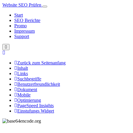
Website SEO Prüfen
Start
SEO Berichte
Promo
Impressum
Support
Zurück zum Seitenanfang
Inhalt
Links
Suchbegriffe
Benutzerfreundlichkeit
Dokument
Mobile
Optimierung
PageSpeed Insights
Einstufungs Widget