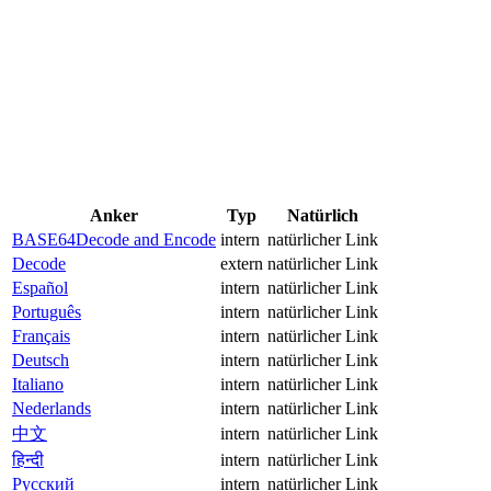
Anker
Typ
Natürlich
BASE64Decode and Encode
intern
natürlicher Link
Decode
extern
natürlicher Link
Español
intern
natürlicher Link
Português
intern
natürlicher Link
Français
intern
natürlicher Link
Deutsch
intern
natürlicher Link
Italiano
intern
natürlicher Link
Nederlands
intern
natürlicher Link
中文
intern
natürlicher Link
हिन्दी
intern
natürlicher Link
Русский
intern
natürlicher Link