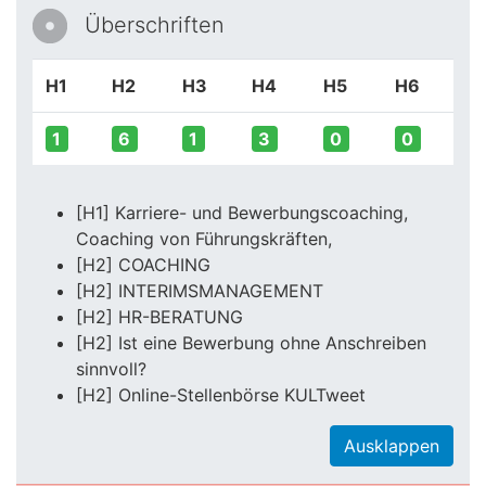
Überschriften
H1
H2
H3
H4
H5
H6
1
6
1
3
0
0
[H1] Karriere- und Bewerbungscoaching,
Coaching von Führungskräften,
[H2] COACHING
[H2] INTERIMSMANAGEMENT
[H2] HR-BERATUNG
[H2] Ist eine Bewerbung ohne Anschreiben
sinnvoll?
[H2] Online-Stellenbörse KULTweet
Ausklappen