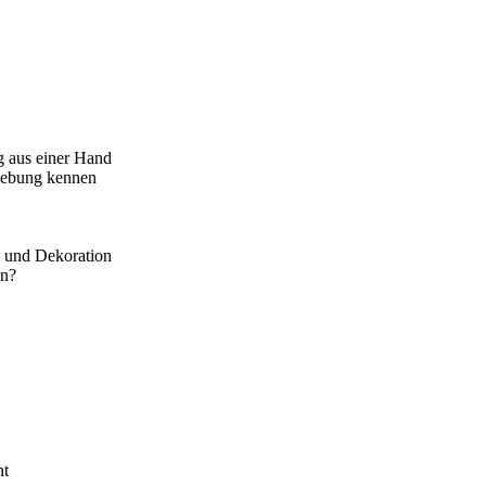
g aus einer Hand
gebung kennen
l und Dekoration
on?
nt