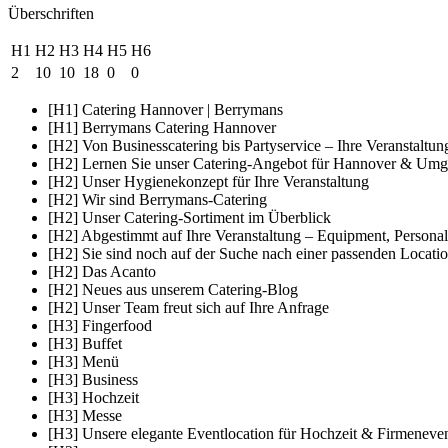
Überschriften
H1
H2
H3
H4
H5
H6
2
10
10
18
0
0
[H1] Catering Hannover | Berrymans
[H1] Berrymans Catering Hannover
[H2] Von Businesscatering bis Partyservice – Ihre Veranstaltun
[H2] Lernen Sie unser Catering-Angebot für Hannover & Um
[H2] Unser Hygienekonzept für Ihre Veranstaltung
[H2] Wir sind Berrymans-Catering
[H2] Unser Catering-Sortiment im Überblick
[H2] Abgestimmt auf Ihre Veranstaltung – Equipment, Persona
[H2] Sie sind noch auf der Suche nach einer passenden Locati
[H2] Das Acanto
[H2] Neues aus unserem Catering-Blog
[H2] Unser Team freut sich auf Ihre Anfrage
[H3] Fingerfood
[H3] Buffet
[H3] Menü
[H3] Business
[H3] Hochzeit
[H3] Messe
[H3] Unsere elegante Eventlocation für Hochzeit & Firmeneve