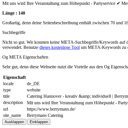
Mit uns wird Ihre Veranstaltung zum Höhepunkt - Partyservice ✔ Mess
Länge : 140
Großartig, denn deine Seitenbeschreibung enthält zwischen 70 und 1
Suchbegriffe
Nicht so gut. Wir konnten keine META-Suchbegriffe/Keywords auf d
verwendet. Benutze
dieses kostenlose Tool
um META-Keywords zu e
Og META Eigenschaften
Sehr gut, denn diese Webseite nutzt die Vorteile aus den Og Eigensch
Eigenschaft
locale
de_DE
type
website
title
Catering Hannover - kreativ &amp; individuell | Berrym
description
Mit uns wird Ihre Veranstaltung zum Höhepunkt - Partys
url
https://www.berrymans.de/
site_name
Berrymans Catering
Ausklappen
Einklappen