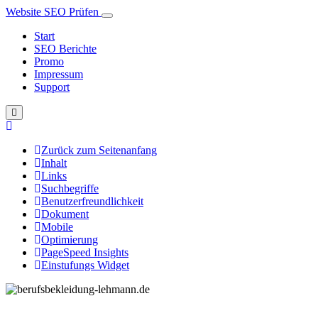
Website SEO Prüfen
Start
SEO Berichte
Promo
Impressum
Support
Zurück zum Seitenanfang
Inhalt
Links
Suchbegriffe
Benutzerfreundlichkeit
Dokument
Mobile
Optimierung
PageSpeed Insights
Einstufungs Widget