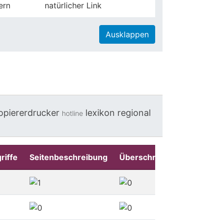
ern
natürlicher Link
Ausklappen
opiererdrucker
lexikon
regional
hotline
riffe
Seitenbeschreibung
Überschriften