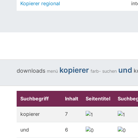
Kopierer regional
int
kopierer
und
downloads
k
menü
farb-
suchen
Suchbegriff
Inhalt
Seitentitel
Suchbeg
kopierer
7
und
6