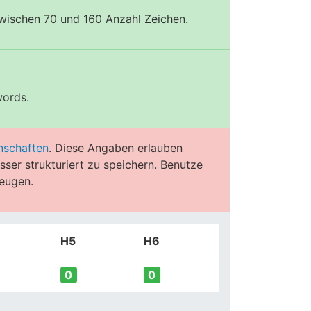
zwischen 70 und 160 Anzahl Zeichen.
words.
nschaften
. Diese Angaben erlauben
ser strukturiert zu speichern. Benutze
eugen.
H5
H6
0
0