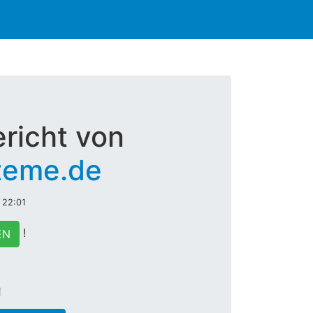
richt von
teme.de
 22:01
!
EN