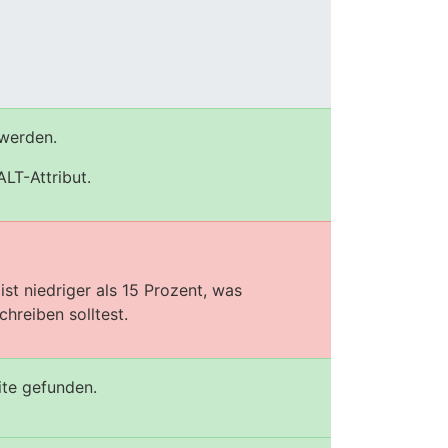
 werden.
LT-Attribut.
st niedriger als 15 Prozent, was
hreiben solltest.
ite gefunden.