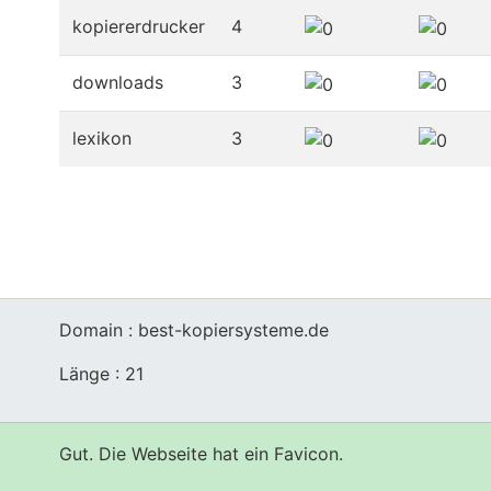
kopiererdrucker
4
downloads
3
lexikon
3
Domain : best-kopiersysteme.de
Länge : 21
Gut. Die Webseite hat ein Favicon.