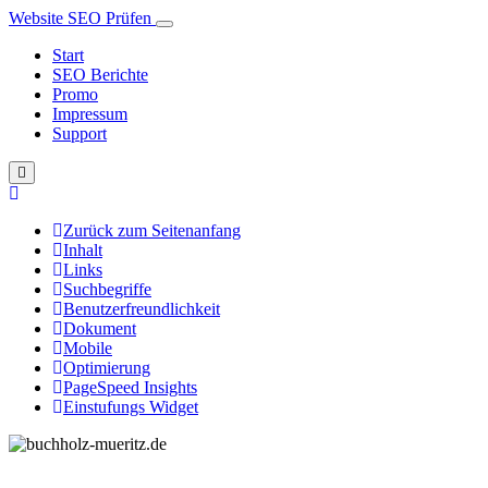
Website SEO Prüfen
Start
SEO Berichte
Promo
Impressum
Support
Zurück zum Seitenanfang
Inhalt
Links
Suchbegriffe
Benutzerfreundlichkeit
Dokument
Mobile
Optimierung
PageSpeed Insights
Einstufungs Widget