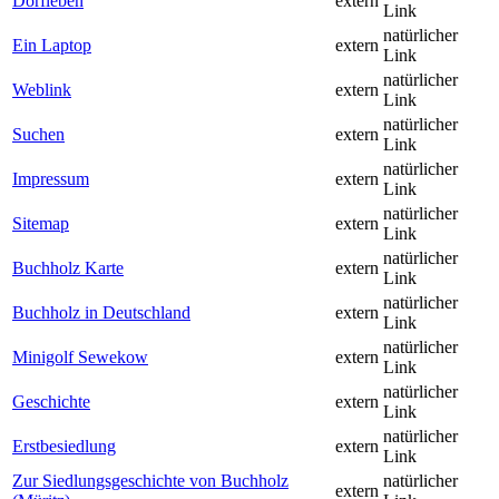
Dorfleben
extern
Link
natürlicher
Ein Laptop
extern
Link
natürlicher
Weblink
extern
Link
natürlicher
Suchen
extern
Link
natürlicher
Impressum
extern
Link
natürlicher
Sitemap
extern
Link
natürlicher
Buchholz Karte
extern
Link
natürlicher
Buchholz in Deutschland
extern
Link
natürlicher
Minigolf Sewekow
extern
Link
natürlicher
Geschichte
extern
Link
natürlicher
Erstbesiedlung
extern
Link
Zur Siedlungsgeschichte von Buchholz
natürlicher
extern