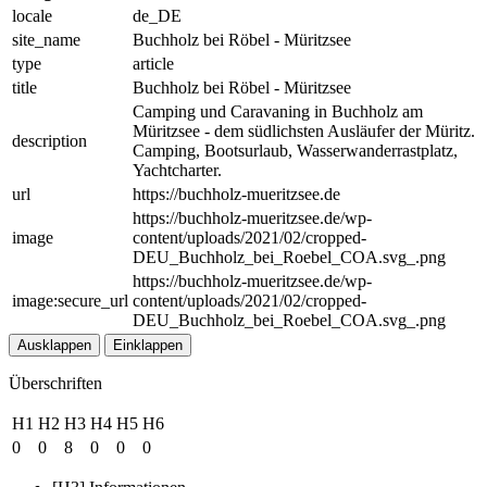
locale
de_DE
site_name
Buchholz bei Röbel - Müritzsee
type
article
title
Buchholz bei Röbel - Müritzsee
Camping und Caravaning in Buchholz am
Müritzsee - dem südlichsten Ausläufer der Müritz.
description
Camping, Bootsurlaub, Wasserwanderrastplatz,
Yachtcharter.
url
https://buchholz-mueritzsee.de
https://buchholz-mueritzsee.de/wp-
image
content/uploads/2021/02/cropped-
DEU_Buchholz_bei_Roebel_COA.svg_.png
https://buchholz-mueritzsee.de/wp-
image:secure_url
content/uploads/2021/02/cropped-
DEU_Buchholz_bei_Roebel_COA.svg_.png
Ausklappen
Einklappen
Überschriften
H1
H2
H3
H4
H5
H6
0
0
8
0
0
0