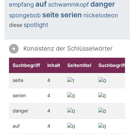
auf
danger
empfang
schwammkopf
seite
serien
spongebob
nickelodeon
spotlight
diese
Konsistenz der Schlüsselwörter
Suchbegriff
Inhalt
Seitentitel
Suchbegriffe
seite
4
serien
4
danger
4
auf
4