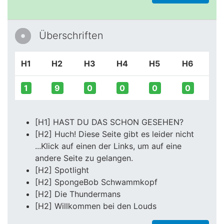
Überschriften
H1
H2
H3
H4
H5
H6
1
9
0
0
0
0
[H1] HAST DU DAS SCHON GESEHEN?
[H2] Huch! Diese Seite gibt es leider nicht
...Klick auf einen der Links, um auf eine
andere Seite zu gelangen.
[H2] Spotlight
[H2] SpongeBob Schwammkopf
[H2] Die Thundermans
[H2] Willkommen bei den Louds