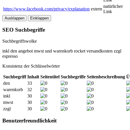
natürlicher
https://www.facebook.com/privacy/explanation
extern
Link
Ausklappen
Einklappen
SEO Suchbegriffe
Suchbegriffswolke
inkl
den
angebot
mwst
und
warenkorb
rocket
versandkosten
zzgl
espresso
Konsistenz der Schlüsselwörter
Suchbegriff
Inhalt
Seitentitel
Suchbegriffe
Seitenbeschreibung
Ü
den
33
warenkorb
32
inkl
30
mwst
30
zzgl
30
Benutzerfreundlichkeit