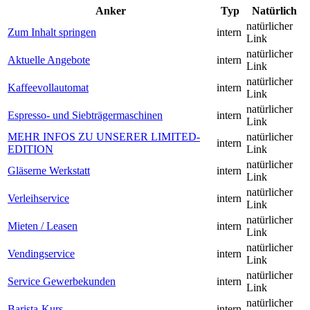
Anker
Typ
Natürlich
natürlicher
Zum Inhalt springen
intern
Link
natürlicher
Aktuelle Angebote
intern
Link
natürlicher
Kaffeevollautomat
intern
Link
natürlicher
Espresso- und Siebträgermaschinen
intern
Link
MEHR INFOS ZU UNSERER LIMITED-
natürlicher
intern
EDITION
Link
natürlicher
Gläserne Werkstatt
intern
Link
natürlicher
Verleihservice
intern
Link
natürlicher
Mieten / Leasen
intern
Link
natürlicher
Vendingservice
intern
Link
natürlicher
Service Gewerbekunden
intern
Link
natürlicher
Barista-Kurs
intern