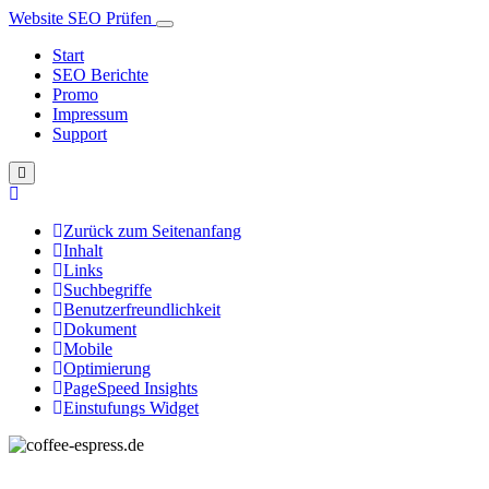
Website SEO Prüfen
Start
SEO Berichte
Promo
Impressum
Support
Zurück zum Seitenanfang
Inhalt
Links
Suchbegriffe
Benutzerfreundlichkeit
Dokument
Mobile
Optimierung
PageSpeed Insights
Einstufungs Widget