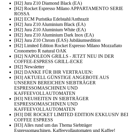
[H2] Jura Z10 Diamond Black (EA)
[H2] Rocket Espresso Milano APPARTAMENTO SERIE
ROSSA
[H2] ECM Puristika Edelstahl/Anthrazit
[H2] Jura Z10 Aluminium Black (EA)
[H2] Jura Z10 Aluminium White (EA)
[H2] Jura Z10 Aluminium Dark Inox (EA)
[H2] Jura Z10 Chrom (EAS) Jubiläumsedition
[H2] Limited Edition Rocket Espresso Milano Mozzafiato
Cronometro R natural OAK
[H2] NAPOLEON GRILLS - JETZT NEU IN DER
COFFEE-ESPRESS GRILL-ECKE
[H2] Newsletter
[H2] DANKE FÜR IHR VERTRAUEN:
[H3] AKTUELL GÜNSTIGE ANGEBOTE AUS
UNSEREN BEREICHEN SIEBTRÄGER
ESPRESSOMASCHINEN UND
KAFFEEVOLLAUTOMATEN
[H3] NEUHEITEN IN SIEBTRÄGER
ESPRESSOMASCHINEN UND
KAFFEEVOLLAUTOMATEN
[H3] DIE ROCKET LIMITED EDITION EXKLUSIV BEI
COFFEE ESPRESS
[H3] Alles rund um das Thema Siebträger
Espressomaschinen, Kaffeevollautomaten und Kaffee!