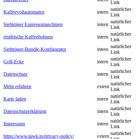
Link
natürlicher
Kaffeevollautomaten
intern
Link
natürlicher
Siebträger Espressomaschinen
intern
Link
natürlicher
röstfrische Kaffeebohnen
intern
Link
natürlicher
Siebträger-Bundle-Konfigurator
intern
Link
natürlicher
Grill-Ecke
intern
Link
natürlicher
Datenschutz
intern
Link
natürlicher
Mehr erfahren
extern
Link
natürlicher
Karte laden
intern
Link
natürlicher
Datenschutzerklärung
intern
Link
natürlicher
Impressum
intern
Link
natürlicher
https://www.tawk.to/privacy-policy/
extern
Link