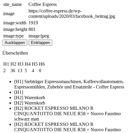
site_name
Coffee Espress
https://coffee-espress.de/wp-
image
content/uploads/2020/03/facebook_beitrag.jpg
image:width
1919
image:height
801
image:type
image/jpeg
Ausklappen
Einklappen
Überschriften
H1
H2
H3
H4
H5
H6
2
36
13
5
4
0
[H1] Siebträger Espressomaschinen, Kaffeevollautomaten,
Espressomühlen, Zubehör und Ersatzteile - Coffee Espress
[H1]
[H2] Warenkorb
[H2] Warenkorb
[H2] ROCKET ESPRESSO MILANO R
CINQUANTOTTO DIE NEUE R58 + Nuovo Faustino
schwarz matt
[H2] ROCKET ESPRESSO MILANO R
CINQUANTOTTO DIE NEUE R58 + Nuovo Faustino