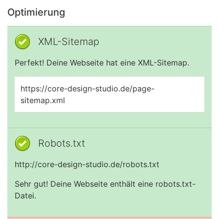
Optimierung
XML-Sitemap
Perfekt! Deine Webseite hat eine XML-Sitemap.
https://core-design-studio.de/page-
sitemap.xml
Robots.txt
http://core-design-studio.de/robots.txt
Sehr gut! Deine Webseite enthält eine robots.txt-
Datei.