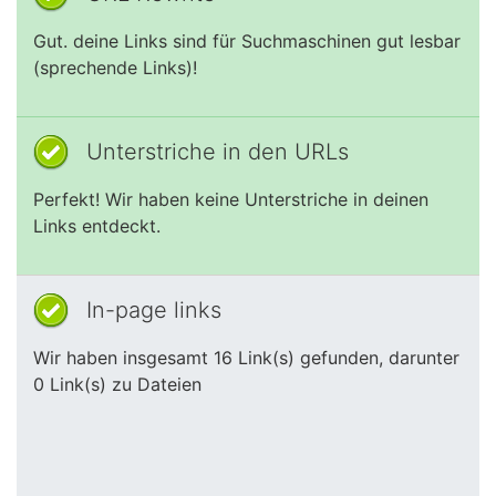
Gut. deine Links sind für Suchmaschinen gut lesbar
(sprechende Links)!
Unterstriche in den URLs
Perfekt! Wir haben keine Unterstriche in deinen
Links entdeckt.
In-page links
Wir haben insgesamt 16 Link(s) gefunden, darunter
0 Link(s) zu Dateien