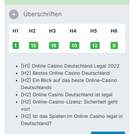
Überschriften
H1
H2
H3
H4
H5
H6
1
15
16
10
12
0
[H1] Online Casino Deutschland Legal 2022
[H2] Bestes Online Casino Deutschland
[H2] Ein Blick auf das beste Online-Casino
Deutschlands
[H2] Online Casino Deutschland ist legal
[H2] Online-Casino-Lizenz: Sicherheit geht
vor!
[H2] Ist das Spielen im Online Casino legal in
Deutschland?