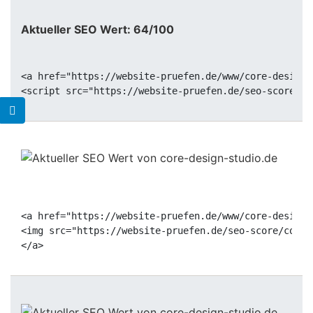
Aktueller SEO Wert: 64/100
<a href="https://website-pruefen.de/www/core-design-
<a href="https://website-pruefen.de/www/core-design-
<img src="https://website-pruefen.de/seo-score/core-