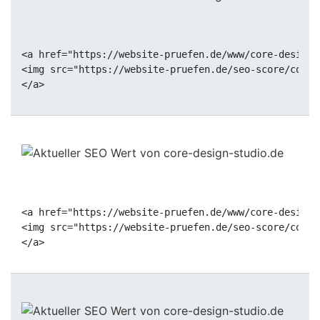
<a href="https://website-pruefen.de/www/core-design-
<img src="https://website-pruefen.de/seo-score/core-
<a href="https://website-pruefen.de/www/core-design-
<img src="https://website-pruefen.de/seo-score/core-