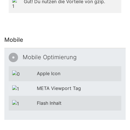
Gut! Du nutzen die Vorteile von gzip.
Mobile
Mobile Optimierung
Apple Icon
META Viewport Tag
Flash Inhalt