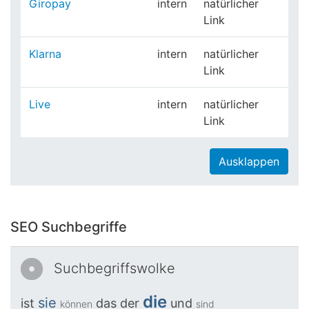
Giropay
intern
natürlicher
Link
Klarna
intern
natürlicher
Link
Live
intern
natürlicher
Link
Ausklappen
SEO Suchbegriffe
Suchbegriffswolke
die
sie
ist
das
der
und
können
sind