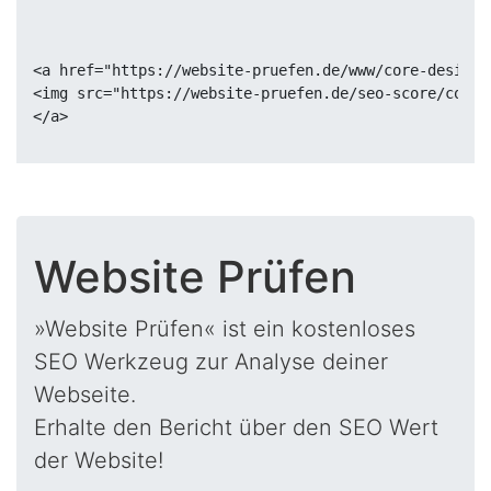
<a href="https://website-pruefen.de/www/core-design-
<img src="https://website-pruefen.de/seo-score/core-
Website Prüfen
»Website Prüfen« ist ein kostenloses
SEO Werkzeug zur Analyse deiner
Webseite.
Erhalte den Bericht über den SEO Wert
der Website!