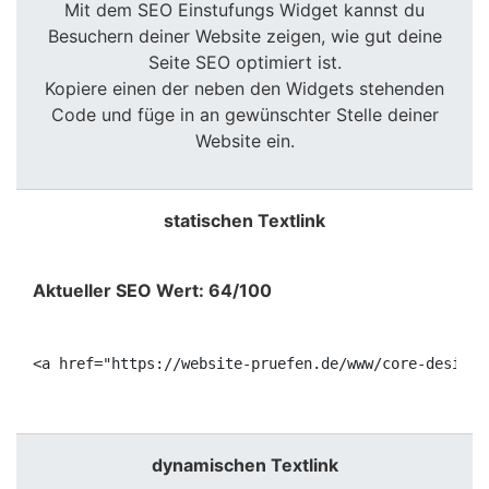
Mit dem SEO Einstufungs Widget kannst du
Besuchern deiner Website zeigen, wie gut deine
Seite SEO optimiert ist.
Kopiere einen der neben den Widgets stehenden
Code und füge in an gewünschter Stelle deiner
Website ein.
statischen Textlink
Aktueller SEO Wert: 64/100
<a href="https://website-pruefen.de/www/core-design-
dynamischen Textlink