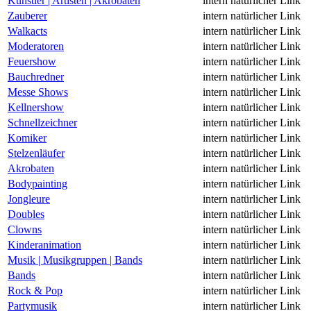
Künstler | Artisten | Akrobaten
intern
natürlicher Link
Zauberer
intern
natürlicher Link
Walkacts
intern
natürlicher Link
Moderatoren
intern
natürlicher Link
Feuershow
intern
natürlicher Link
Bauchredner
intern
natürlicher Link
Messe Shows
intern
natürlicher Link
Kellnershow
intern
natürlicher Link
Schnellzeichner
intern
natürlicher Link
Komiker
intern
natürlicher Link
Stelzenläufer
intern
natürlicher Link
Akrobaten
intern
natürlicher Link
Bodypainting
intern
natürlicher Link
Jongleure
intern
natürlicher Link
Doubles
intern
natürlicher Link
Clowns
intern
natürlicher Link
Kinderanimation
intern
natürlicher Link
Musik | Musikgruppen | Bands
intern
natürlicher Link
Bands
intern
natürlicher Link
Rock & Pop
intern
natürlicher Link
Partymusik
intern
natürlicher Link