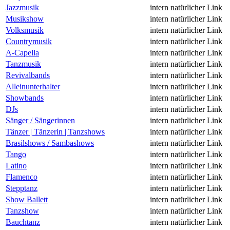
Jazzmusik
intern
natürlicher Link
Musikshow
intern
natürlicher Link
Volksmusik
intern
natürlicher Link
Countrymusik
intern
natürlicher Link
A-Capella
intern
natürlicher Link
Tanzmusik
intern
natürlicher Link
Revivalbands
intern
natürlicher Link
Alleinunterhalter
intern
natürlicher Link
Showbands
intern
natürlicher Link
DJs
intern
natürlicher Link
Sänger / Sängerinnen
intern
natürlicher Link
Tänzer | Tänzerin | Tanzshows
intern
natürlicher Link
Brasilshows / Sambashows
intern
natürlicher Link
Tango
intern
natürlicher Link
Latino
intern
natürlicher Link
Flamenco
intern
natürlicher Link
Stepptanz
intern
natürlicher Link
Show Ballett
intern
natürlicher Link
Tanzshow
intern
natürlicher Link
Bauchtanz
intern
natürlicher Link