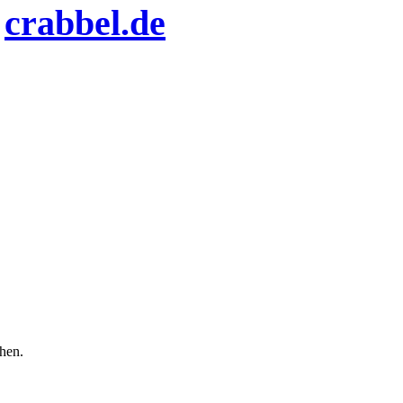
n
crabbel.de
chen.