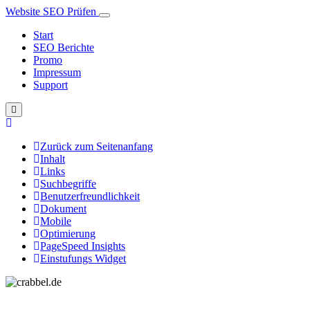
Website SEO Prüfen
Start
SEO Berichte
Promo
Impressum
Support
Zurück zum Seitenanfang
Inhalt
Links
Suchbegriffe
Benutzerfreundlichkeit
Dokument
Mobile
Optimierung
PageSpeed Insights
Einstufungs Widget