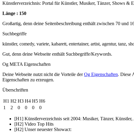
Künstlerverzeichnis: Portal für Künstler, Musiker, Tänzer, Shows & 
Länge : 150
Großartig, denn deine Seitenbeschreibung enthält zwischen 70 und 1
Suchbegriffe
künstler, comedy, variete, kabarett, entertainer, artist, agentur, tanz,
Gut, denn deine Webseite enthält Suchbegriffe/Keywords.
Og META Eigenschaften
Deine Webseite nutzt nicht die Vorteile der
Og Eigenschaften
. Diese 
Eigenschaften zu erzeugen.
Überschriften
H1
H2
H3
H4
H5
H6
1
2
0
0
0
0
[H1] Künstlerverzeichnis seit 2004: Musiker, Tänzer, Künstler,
[H2] Video Top Hits
[H2] Unser neuester Showact: