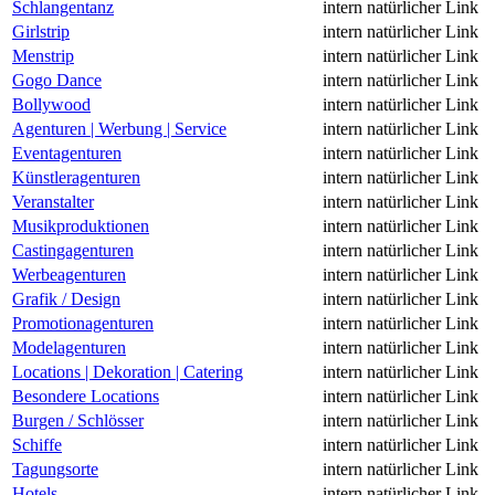
Schlangentanz
intern
natürlicher Link
Girlstrip
intern
natürlicher Link
Menstrip
intern
natürlicher Link
Gogo Dance
intern
natürlicher Link
Bollywood
intern
natürlicher Link
Agenturen | Werbung | Service
intern
natürlicher Link
Eventagenturen
intern
natürlicher Link
Künstleragenturen
intern
natürlicher Link
Veranstalter
intern
natürlicher Link
Musikproduktionen
intern
natürlicher Link
Castingagenturen
intern
natürlicher Link
Werbeagenturen
intern
natürlicher Link
Grafik / Design
intern
natürlicher Link
Promotionagenturen
intern
natürlicher Link
Modelagenturen
intern
natürlicher Link
Locations | Dekoration | Catering
intern
natürlicher Link
Besondere Locations
intern
natürlicher Link
Burgen / Schlösser
intern
natürlicher Link
Schiffe
intern
natürlicher Link
Tagungsorte
intern
natürlicher Link
Hotels
intern
natürlicher Link