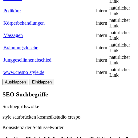
Link
natürlicher
Pediküre
intern
Link
natürlicher
Körperbehandlungen
intern
Link
natürlicher
Massagen
intern
Link
natürlicher
Bräunungsdusche
intern
Link
natürlicher
Junggesellinnenabschied
intern
Link
natürlicher
www.crespo-style.de
intern
Link
Ausklappen
Einklappen
SEO Suchbegriffe
Suchbegriffswolke
style
saarbrücken
kosmetikstudio
crespo
Konsistenz der Schlüsselwörter