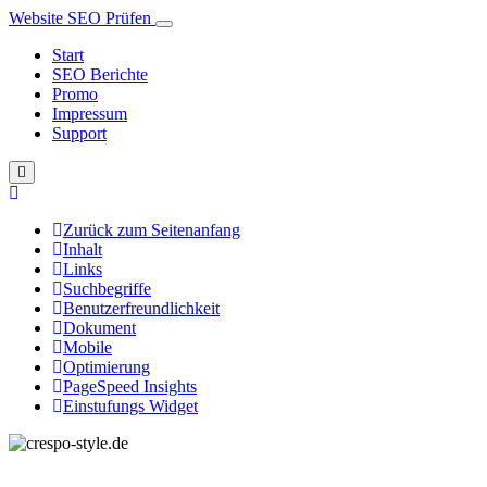
Website SEO Prüfen
Start
SEO Berichte
Promo
Impressum
Support
Zurück zum Seitenanfang
Inhalt
Links
Suchbegriffe
Benutzerfreundlichkeit
Dokument
Mobile
Optimierung
PageSpeed Insights
Einstufungs Widget