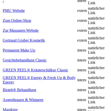
-
intern
Link
natürlicher
PMU Website
extern
Link
natürlicher
Zum Online-Shop
extern
Link
natürlicher
Zur Massagen-Website
extern
Link
natürlicher
Gertraud Gruber Kosmetik
extern
Link
natürlicher
Permanent Make Up
intern
Link
natürlicher
Gesichtsbehandlung Classic
intern
Link
natürlicher
GREEN PEEL® Kräuterschälkur Classic
intern
Link
GREEN PEEL® Energy & Fresh Up & Body
natürlicher
intern
Energy
Link
natürlicher
Bioteb® Behandlung
intern
Link
natürlicher
Augenbrauen & Wimpern
intern
Link
natürlicher
Maniküre
intern