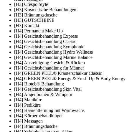
[H3] Crespo Style
[H3] Kosmetische Behandlungen
[H3] Bräunungsdusche
[H3] GUTSCHEINE
[H3] Kontakt
[H4] Permanent Make Up
[H4] Gesichtsbehandlung Express
[H4] Gesichtsbehandlung Classic
[H4] Gesichtsbehandlung Symphonie
[H4] Gesichtsbehandlung Hydro Wellness
[H4] Gesichtsbehandlung Marine Balance
[H4] Ausreinigung Gesicht & Rücken
[H4] Gesichtsbehandlung für Männer
[H4] GREEN PEEL® Kräuterschälkur Classic
[H4] GREEN PEEL® Energy & Fresh Up & Body Energy
[H4] Bioteb® Behandlung
[H4] Gesichtsbehandlung Skin Vital
[H4] Augenbrauen & Wimpern
[H4] Maniküre
[H4] Pediküre
[H4] Haarentfernung mit Warmwachs
[H4] Körperbehandlungen
[H4] Massagen
[H4] Bräunungsdusche
[H4] Schönheitstag max. 4 Pers.