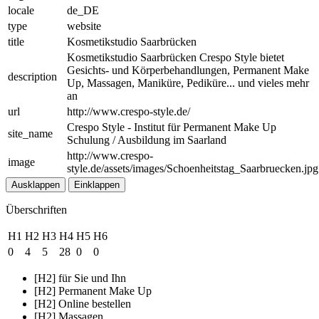
locale
de_DE
type
website
title
Kosmetikstudio Saarbrücken
Kosmetikstudio Saarbrücken Crespo Style bietet
Gesichts- und Körperbehandlungen, Permanent Make
description
Up, Massagen, Maniküre, Pediküre... und vieles mehr
an
url
http://www.crespo-style.de/
Crespo Style - Institut für Permanent Make Up
site_name
Schulung / Ausbildung im Saarland
http://www.crespo-
image
style.de/assets/images/Schoenheitstag_Saarbruecken.jpg
Ausklappen
Einklappen
Überschriften
H1
H2
H3
H4
H5
H6
0
4
5
28
0
0
[H2] für Sie und Ihn
[H2] Permanent Make Up
[H2] Online bestellen
[H2] Massagen