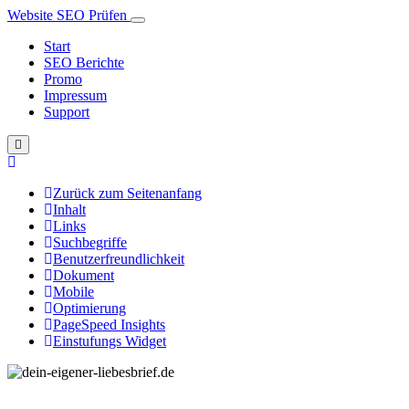
Website SEO Prüfen
Start
SEO Berichte
Promo
Impressum
Support
Zurück zum Seitenanfang
Inhalt
Links
Suchbegriffe
Benutzerfreundlichkeit
Dokument
Mobile
Optimierung
PageSpeed Insights
Einstufungs Widget