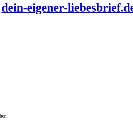
n
dein-eigener-liebesbrief.d
chen.