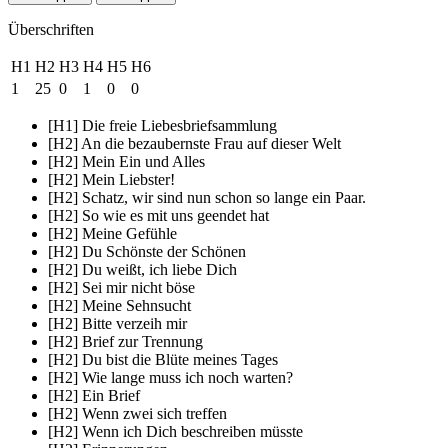
Überschriften
H1
H2
H3
H4
H5
H6
1
25
0
1
0
0
[H1] Die freie Liebesbriefsammlung
[H2] An die bezaubernste Frau auf dieser Welt
[H2] Mein Ein und Alles
[H2] Mein Liebster!
[H2] Schatz, wir sind nun schon so lange ein Paar.
[H2] So wie es mit uns geendet hat
[H2] Meine Gefühle
[H2] Du Schönste der Schönen
[H2] Du weißt, ich liebe Dich
[H2] Sei mir nicht böse
[H2] Meine Sehnsucht
[H2] Bitte verzeih mir
[H2] Brief zur Trennung
[H2] Du bist die Blüte meines Tages
[H2] Wie lange muss ich noch warten?
[H2] Ein Brief
[H2] Wenn zwei sich treffen
[H2] Wenn ich Dich beschreiben müsste