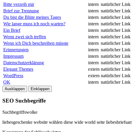
Bitte verzeih mir
intern
natürlicher Link
Brief zur Trennung
intern
natürlicher Link
Du bist die Blüte meines Tages
intern
natürlicher Link
Wie lange muss ich noch warten?
intern
natürlicher Link
Ein Brief
intern
natürlicher Link
Wenn zwei sich treffen
intern
natürlicher Link
Wenn ich Dich beschreiben müsste
intern
natürlicher Link
Erinnerungen
intern
natürlicher Link
Impressum
intern
natürlicher Link
Datenschutzerklärung
intern
natürlicher Link
Elegant Themes
extern
natürlicher Link
WordPress
extern
natürlicher Link
OK
intern
natürlicher Link
Ausklappen
Einklappen
SEO Suchbegriffe
Suchbegriffswolke
liebesgeschenke
website
wählen
diese
wide
world
seite
liebesbriefs