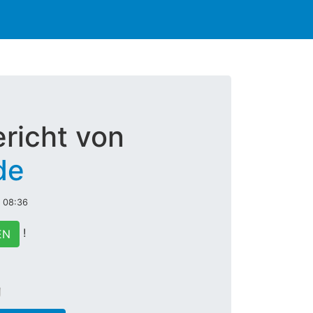
richt von
de
m 08:36
!
EN