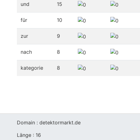
und
15
für
10
zur
9
nach
8
kategorie
8
Domain : detektormarkt.de
Länge : 16