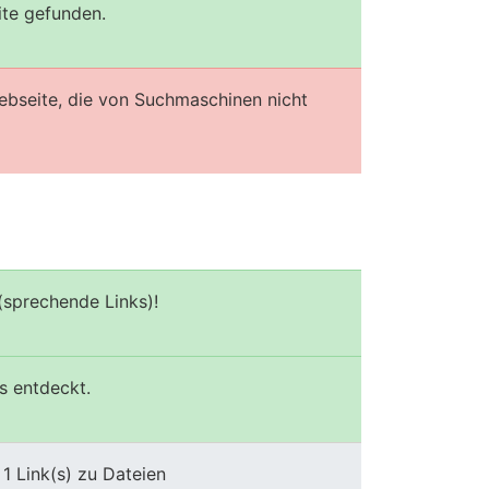
ite gefunden.
ebseite, die von Suchmaschinen nicht
(sprechende Links)!
s entdeckt.
1 Link(s) zu Dateien