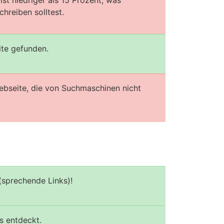
st niedriger als 15 Prozent, was
hreiben solltest.
ite gefunden.
ebseite, die von Suchmaschinen nicht
(sprechende Links)!
s entdeckt.