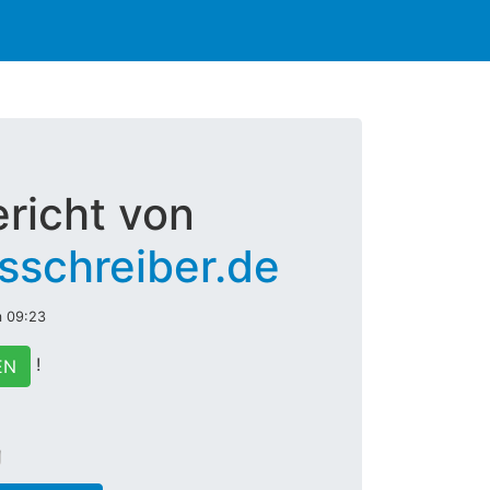
richt von
sschreiber.de
m 09:23
!
EN