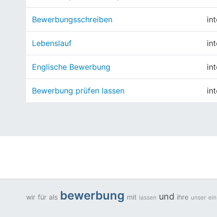
Bewerbungsschreiben
in
Lebenslauf
in
Englische Bewerbung
in
Bewerbung prüfen lassen
in
bewerbung
und
wir
für
als
mit
ihre
lassen
unser
ein