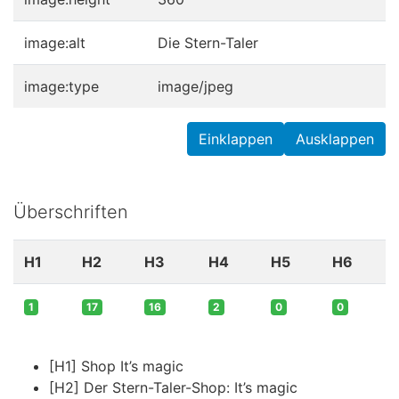
image:alt
Die Stern-Taler
image:type
image/jpeg
Einklappen
Ausklappen
Überschriften
H1
H2
H3
H4
H5
H6
1
17
16
2
0
0
[H1] Shop It’s magic
[H2] Der Stern-Taler-Shop: It’s magic