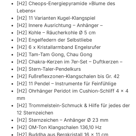
[H2] Cheops-Energiepyramide »Blume des
Lebens«
[H2] 11 Varianten Kugel-Klangspiel
[H2] Innere Ausrichtung – Anhänger –
[H2] Kohle – Räucherkohle Ø 5 cm
[H2] Engelfedern der Selbstliebe
[H2] 6 x Kristallarmband Engelsrufer
[H2] Tam-Tam Gong, Chau Gong
[H2] Chakra-Kerzen im 7er-Set – Duftkerzen –
[H2] Stern-Taler-Pendelkurs
[H2] Fußreflexzonen-Klangschalen bis Gr. 42
[H2] 11 Pendel – Instrumente für Feinfühlige
[H2] Ohrhänger Peridot im Cushion-Schliff 4 x 4
mm
[H2] Trommelstein-Schmuck & Hilfe für jedes der
12 Sternzeichen
[H2] Sternzeichen – Anhänger Ø 23 mm
[H2] OM-Ton Klangschalen 136,10 Hz
[H2] Buddha aus Bergkristall 16 x 11 cm