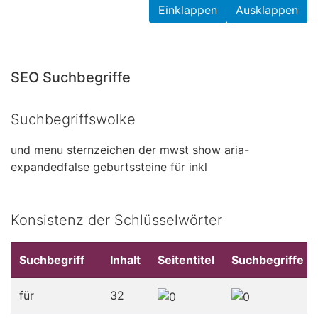
Einklappen
Ausklappen
SEO Suchbegriffe
Suchbegriffswolke
und
menu
sternzeichen
der
mwst
show
aria-
expandedfalse
geburtssteine
für
inkl
Konsistenz der Schlüsselwörter
Suchbegriff
Inhalt
Seitentitel
Suchbegriffe
für
32